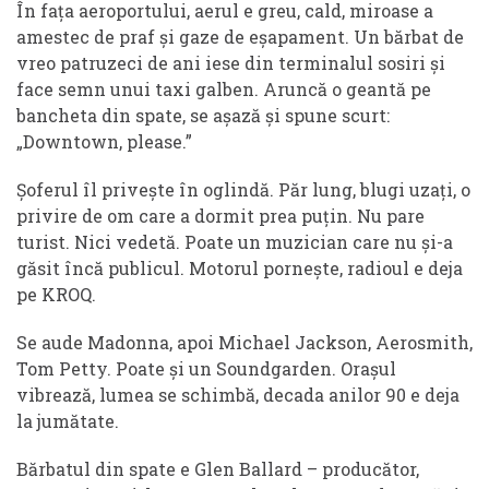
În fața aeroportului, aerul e greu, cald, miroase a
amestec de praf și gaze de eșapament. Un bărbat de
vreo patruzeci de ani iese din terminalul sosiri și
face semn unui taxi galben. Aruncă o geantă pe
bancheta din spate, se așază și spune scurt:
„Downtown, please.”
Șoferul îl privește în oglindă. Păr lung, blugi uzați, o
privire de om care a dormit prea puțin. Nu pare
turist. Nici vedetă. Poate un muzician care nu și-a
găsit încă publicul. Motorul pornește, radioul e deja
pe KROQ.
Se aude Madonna, apoi Michael Jackson, Aerosmith,
Tom Petty. Poate și un Soundgarden. Orașul
vibrează, lumea se schimbă, decada anilor 90 e deja
la jumătate.
Bărbatul din spate e Glen Ballard – producător,