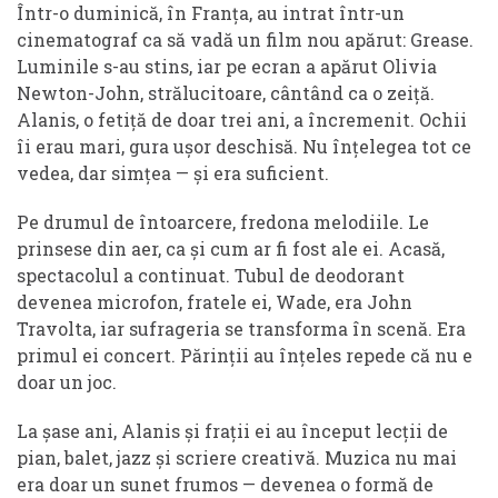
Într-o duminică, în Franța, au intrat într-un
cinematograf ca să vadă un film nou apărut: Grease.
Luminile s-au stins, iar pe ecran a apărut Olivia
Newton-John, strălucitoare, cântând ca o zeiță.
Alanis, o fetiță de doar trei ani, a încremenit. Ochii
îi erau mari, gura ușor deschisă. Nu înțelegea tot ce
vedea, dar simțea — și era suficient.
Pe drumul de întoarcere, fredona melodiile. Le
prinsese din aer, ca și cum ar fi fost ale ei. Acasă,
spectacolul a continuat. Tubul de deodorant
devenea microfon, fratele ei, Wade, era John
Travolta, iar sufrageria se transforma în scenă. Era
primul ei concert. Părinții au înțeles repede că nu e
doar un joc.
La șase ani, Alanis și frații ei au început lecții de
pian, balet, jazz și scriere creativă. Muzica nu mai
era doar un sunet frumos — devenea o formă de