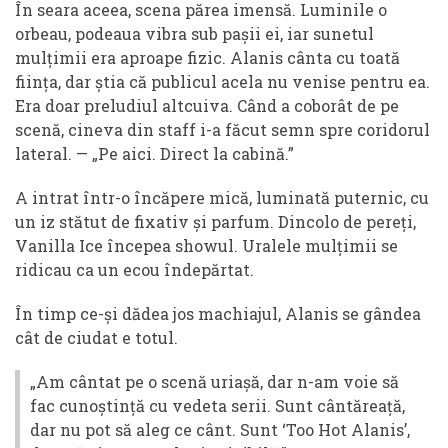
În seara aceea, scena părea imensă. Luminile o
orbeau, podeaua vibra sub pașii ei, iar sunetul
mulțimii era aproape fizic. Alanis cânta cu toată
ființa, dar știa că publicul acela nu venise pentru ea.
Era doar preludiul altcuiva. Când a coborât de pe
scenă, cineva din staff i-a făcut semn spre coridorul
lateral. — „Pe aici. Direct la cabină.”
A intrat într-o încăpere mică, luminată puternic, cu
un iz stătut de fixativ și parfum. Dincolo de pereți,
Vanilla Ice începea showul. Uralele mulțimii se
ridicau ca un ecou îndepărtat.
În timp ce-și dădea jos machiajul, Alanis se gândea
cât de ciudat e totul.
„Am cântat pe o scenă uriașă, dar n-am voie să
fac cunoștință cu vedeta serii. Sunt cântăreață,
dar nu pot să aleg ce cânt. Sunt ‘Too Hot Alanis’,