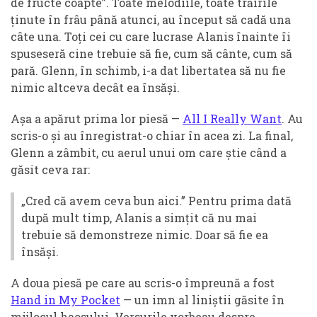
de fructe coapte”. Toate melodiile, toate trăirile
ținute în frâu până atunci, au început să cadă una
câte una. Toți cei cu care lucrase Alanis înainte îi
spuseseră cine trebuie să fie, cum să cânte, cum să
pară. Glenn, în schimb, i-a dat libertatea să nu fie
nimic altceva decât ea însăși.
Așa a apărut prima lor piesă —
All I Really Want
. Au
scris-o și au înregistrat-o chiar în acea zi. La final,
Glenn a zâmbit, cu aerul unui om care știe când a
găsit ceva rar:
„Cred că avem ceva bun aici.” Pentru prima dată
după mult timp, Alanis a simțit că nu mai
trebuie să demonstreze nimic. Doar să fie ea
însăși.
A doua piesă pe care au scris-o împreună a fost
Hand in My Pocket
— un imn al liniștii găsite în
mijlocul haosului. Versurile vorbeau despre