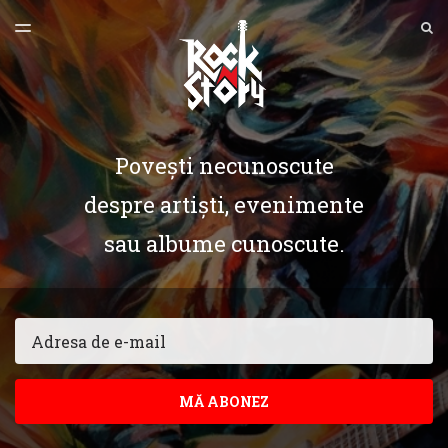
ULTIMA EDIȚIE
S
TOGGLE
MENU
ARHIVE
Povești necunoscute
despre artiști, evenimente
sau albume cunoscute.
Email
MĂ ABONEZ