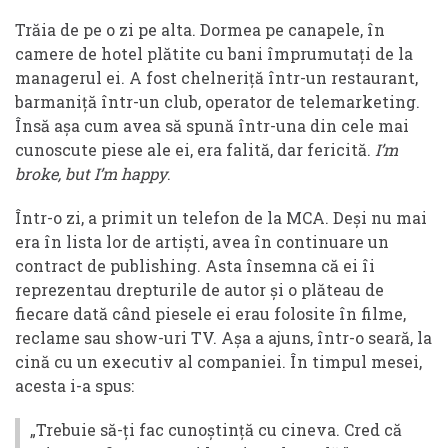
Trăia de pe o zi pe alta. Dormea pe canapele, în
camere de hotel plătite cu bani împrumutați de la
managerul ei. A fost chelneriță într-un restaurant,
barmaniță într-un club, operator de telemarketing.
Însă așa cum avea să spună într-una din cele mai
cunoscute piese ale ei, era falită, dar fericită.
I’m
broke, but I’m happy
.
Într-o zi, a primit un telefon de la MCA. Deși nu mai
era în lista lor de artiști, avea în continuare un
contract de publishing. Asta însemna că ei îi
reprezentau drepturile de autor și o plăteau de
fiecare dată când piesele ei erau folosite în filme,
reclame sau show-uri TV. Așa a ajuns, într-o seară, la
cină cu un executiv al companiei. În timpul mesei,
acesta i-a spus:
„Trebuie să-ți fac cunoștință cu cineva. Cred că