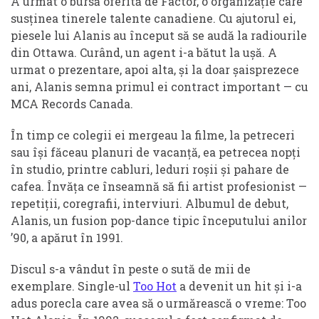
A urmat o bursă oferită de Factor, o organizație care
susținea tinerele talente canadiene. Cu ajutorul ei,
piesele lui Alanis au început să se audă la radiourile
din Ottawa. Curând, un agent i-a bătut la ușă. A
urmat o prezentare, apoi alta, și la doar șaisprezece
ani, Alanis semna primul ei contract important — cu
MCA Records Canada.
În timp ce colegii ei mergeau la filme, la petreceri
sau își făceau planuri de vacanță, ea petrecea nopți
în studio, printre cabluri, leduri roșii și pahare de
cafea. Învăța ce înseamnă să fii artist profesionist —
repetiții, coregrafii, interviuri. Albumul de debut,
Alanis, un fusion pop-dance tipic începutului anilor
’90, a apărut în 1991.
Discul s-a vândut în peste o sută de mii de
exemplare. Single-ul
Too Hot
a devenit un hit și i-a
adus porecla care avea să o urmărească o vreme: Too