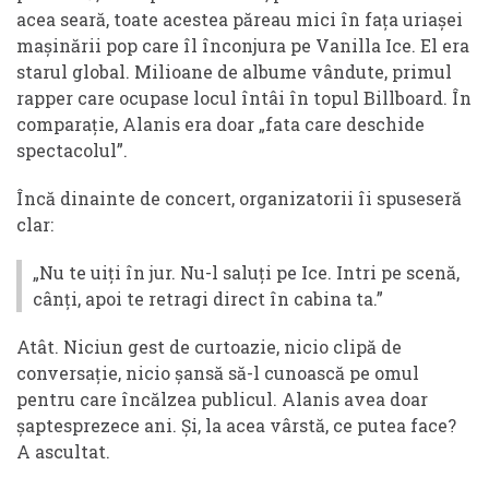
acea seară, toate acestea păreau mici în fața uriașei
mașinării pop care îl înconjura pe Vanilla Ice. El era
starul global. Milioane de albume vândute, primul
rapper care ocupase locul întâi în topul Billboard. În
comparație, Alanis era doar „fata care deschide
spectacolul”.
Încă dinainte de concert, organizatorii îi spuseseră
clar:
„Nu te uiți în jur. Nu-l saluți pe Ice. Intri pe scenă,
cânți, apoi te retragi direct în cabina ta.”
Atât. Niciun gest de curtoazie, nicio clipă de
conversație, nicio șansă să-l cunoască pe omul
pentru care încălzea publicul. Alanis avea doar
șaptesprezece ani. Și, la acea vârstă, ce putea face?
A ascultat.