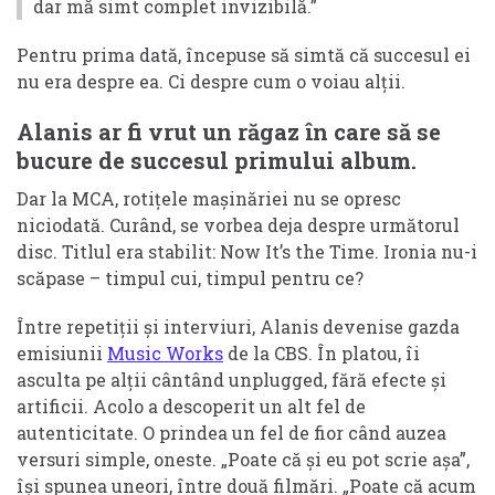
dar mă simt complet invizibilă.”
Pentru prima dată, începuse să simtă că succesul ei
nu era despre ea. Ci despre cum o voiau alții.
Alanis ar fi vrut un răgaz în care să se
bucure de succesul primului album.
Dar la MCA, rotițele mașinăriei nu se opresc
niciodată. Curând, se vorbea deja despre următorul
disc. Titlul era stabilit: Now It’s the Time. Ironia nu-i
scăpase – timpul cui, timpul pentru ce?
Între repetiții și interviuri, Alanis devenise gazda
emisiunii
Music Works
de la CBS. În platou, îi
asculta pe alții cântând unplugged, fără efecte și
artificii. Acolo a descoperit un alt fel de
autenticitate. O prindea un fel de fior când auzea
versuri simple, oneste. „Poate că și eu pot scrie așa”,
își spunea uneori, între două filmări. „Poate că acum