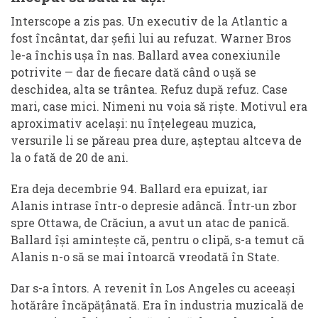
Interscope a zis pas. Un executiv de la Atlantic a
fost încântat, dar șefii lui au refuzat. Warner Bros
le-a închis ușa în nas. Ballard avea conexiunile
potrivite — dar de fiecare dată când o ușă se
deschidea, alta se trântea. Refuz după refuz. Case
mari, case mici. Nimeni nu voia să riște. Motivul era
aproximativ același: nu înțelegeau muzica,
versurile li se păreau prea dure, așteptau altceva de
la o fată de 20 de ani.
Era deja decembrie 94. Ballard era epuizat, iar
Alanis intrase într-o depresie adâncă. Într-un zbor
spre Ottawa, de Crăciun, a avut un atac de panică.
Ballard își amintește că, pentru o clipă, s-a temut că
Alanis n-o să se mai întoarcă vreodată în State.
Dar s-a întors. A revenit în Los Angeles cu aceeași
hotărâre încăpățânată. Era în industria muzicală de