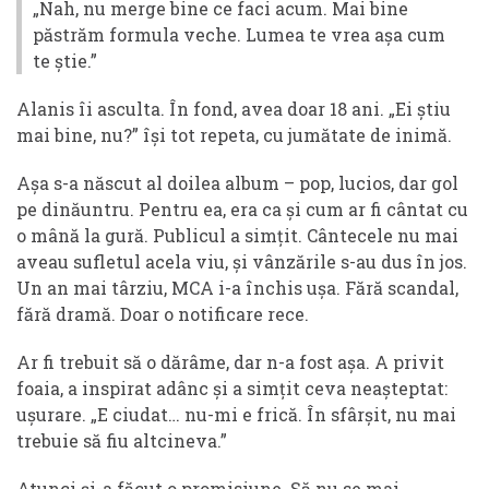
„Nah, nu merge bine ce faci acum. Mai bine
păstrăm formula veche. Lumea te vrea așa cum
te știe.”
Alanis îi asculta. În fond, avea doar 18 ani. „Ei știu
mai bine, nu?” își tot repeta, cu jumătate de inimă.
Așa s-a născut al doilea album – pop, lucios, dar gol
pe dinăuntru. Pentru ea, era ca și cum ar fi cântat cu
o mână la gură. Publicul a simțit. Cântecele nu mai
aveau sufletul acela viu, și vânzările s-au dus în jos.
Un an mai târziu, MCA i-a închis ușa. Fără scandal,
fără dramă. Doar o notificare rece.
Ar fi trebuit să o dărâme, dar n-a fost așa. A privit
foaia, a inspirat adânc și a simțit ceva neașteptat:
ușurare. „E ciudat… nu-mi e frică. În sfârșit, nu mai
trebuie să fiu altcineva.”
Atunci și-a făcut o promisiune. Să nu se mai