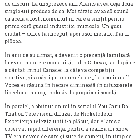
de discuri. La unsprezece ani, Alanis avea deja două
single-uri produse de ea. Mai târziu avea să spună
că acela a fost momentul în care a simțit pentru
prima oară gustul industriei muzicale. Un gust
ciudat — dulce la început, apoi ușor metalic. Dar îi
plăcea.
În anii ce au urmat, a devenit o prezență familiară
la evenimentele comunității din Ottawa, iar după ce
a cântat imnul Canadei la câteva competiții
sportive, și-a câștigat renumele de „fata cu imnul”.
Vocea ei răsuna în fiecare dimineață în difuzoarele
liceelor din oraș, inclusiv la propria ei școală.
În paralel, a obținut un rol în serialul You Can’t Do
That on Television, difuzat de Nickelodeon.
Experiența televiziunii i-a plăcut, dar Alanis a
observat rapid diferența: pentru a realiza un show
TV era nevoie de sute și sute de oameni, în timp ce