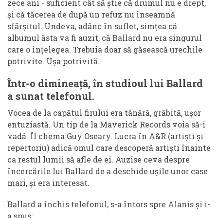
zece ani - suficient cât să știe că drumul nu e drept,
și că tăcerea de după un refuz nu înseamnă
sfârșitul. Undeva, adânc în suflet, simțea că
albumul ăsta va fi auzit, că Ballard nu era singurul
care o înțelegea. Trebuia doar să găsească urechile
potrivite. Ușa potrivită.
Într-o dimineață, în studioul lui Ballard
a sunat telefonul.
Vocea de la capătul firului era tânără, grăbită, ușor
entuziastă. Un tip de la Maverick Records voia să-i
vadă. Îl chema Guy Oseary. Lucra în A&R (artiști și
repertoriu) adică omul care descoperă artiști înainte
ca restul lumii să afle de ei. Auzise ceva despre
încercările lui Ballard de a deschide ușile unor case
mari, și era interesat.
Ballard a închis telefonul, s-a întors spre Alanis și i-
a spus: