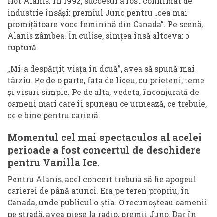
Hot Alanis. În 1992, succesul a fost confirmat de
industrie însăși: premiul Juno pentru „cea mai
promițătoare voce feminină din Canada”. Pe scenă,
Alanis zâmbea. În culise, simțea însă altceva: o
ruptură.
„Mi-a despărțit viața în două”, avea să spună mai
târziu. Pe de o parte, fata de liceu, cu prieteni, teme
și visuri simple. Pe de alta, vedeta, înconjurată de
oameni mari care îi spuneau ce urmează, ce trebuie,
ce e bine pentru carieră.
Momentul cel mai spectaculos al acelei
perioade a fost concertul de deschidere
pentru Vanilla Ice.
Pentru Alanis, acel concert trebuia să fie apogeul
carierei de până atunci. Era pe teren propriu, în
Canada, unde publicul o știa. O recunoșteau oamenii
pe stradă, avea piese la radio, premii Juno. Dar în