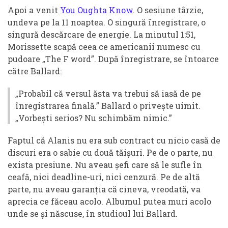
Apoi a venit
You Oughta Know
. O sesiune târzie,
undeva pe la 11 noaptea. O singură înregistrare, o
singură descărcare de energie. La minutul 1:51,
Morissette scapă ceea ce americanii numesc cu
pudoare „The F word”. După înregistrare, se întoarce
către Ballard:
„Probabil că versul ăsta va trebui să iasă de pe
înregistrarea finală.” Ballard o privește uimit.
„Vorbești serios? Nu schimbăm nimic.”
Faptul că Alanis nu era sub contract cu nicio casă de
discuri era o sabie cu două tăișuri. Pe de o parte, nu
exista presiune. Nu aveau șefi care să le sufle în
ceafă, nici deadline-uri, nici cenzură. Pe de altă
parte, nu aveau garanția că cineva, vreodată, va
aprecia ce făceau acolo. Albumul putea muri acolo
unde se și născuse, în studioul lui Ballard.