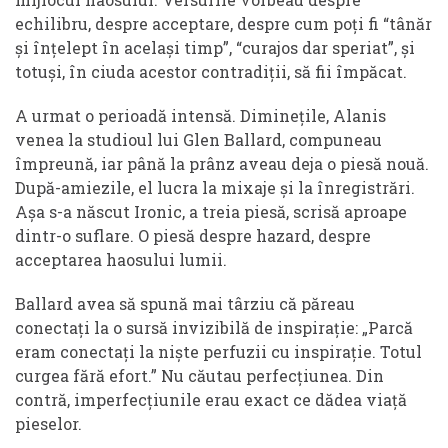
echilibru, despre acceptare, despre cum poți fi “tânăr
și înțelept în același timp”, “curajos dar speriat”, și
totuși, în ciuda acestor contradiții, să fii împăcat.
A urmat o perioadă intensă. Diminețile, Alanis
venea la studioul lui Glen Ballard, compuneau
împreună, iar până la prânz aveau deja o piesă nouă.
După-amiezile, el lucra la mixaje și la înregistrări.
Așa s-a născut Ironic, a treia piesă, scrisă aproape
dintr-o suflare. O piesă despre hazard, despre
acceptarea haosului lumii.
Ballard avea să spună mai târziu că păreau
conectați la o sursă invizibilă de inspirație: „Parcă
eram conectați la niște perfuzii cu inspirație. Totul
curgea fără efort.” Nu căutau perfecțiunea. Din
contră, imperfecțiunile erau exact ce dădea viață
pieselor.