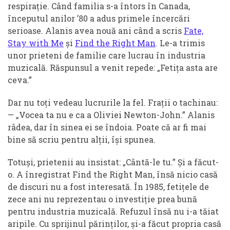
respirație. Când familia s-a întors în Canada,
începutul anilor ’80 a adus primele încercări
serioase. Alanis avea nouă ani când a scris
Fate,
Stay with Me
și
Find the Right Man
. Le-a trimis
unor prieteni de familie care lucrau în industria
muzicală. Răspunsul a venit repede: „Fetița asta are
ceva.”
Dar nu toți vedeau lucrurile la fel. Frații o tachinau:
— „Vocea ta nu e ca a Oliviei Newton-John.” Alanis
râdea, dar în sinea ei se îndoia. Poate că ar fi mai
bine să scriu pentru alții, își spunea.
Totuși, prietenii au insistat: „Cântă-le tu.” Și a făcut-
o. A înregistrat Find the Right Man, însă nicio casă
de discuri nu a fost interesată. În 1985, fetițele de
zece ani nu reprezentau o investiție prea bună
pentru industria muzicală. Refuzul însă nu i-a tăiat
aripile. Cu sprijinul părinților, și-a făcut propria casă