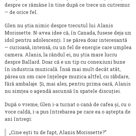
despre ce rămâne în tine după ce trece un cutremur
— de orice fel.
Glen nu știa nimic despre trecutul lui Alanis
Morissette. N-avea idee că, în Canada, fusese deja un
idol pentru adolescenți. I se părea doar interesantă
— curioasă, intensă, cu un fel de energie care umplea
camera. Alanis, la rândul ei, nu știa mare lucru
despre Ballard. Doar că e un tip cu conexiuni bune
în industria muzicală. Însă mai mult decât atât,
părea un om care înțelege muzica altfel, cu răbdare,
fără ambalaje. Și, mai ales, pentru prima oară, Alanis
nu simțea o agendă ascunsă în spatele discuției.
După o vreme, Glen i-a turnat o cană de cafea și, cu o
voce caldă, i-a pus întrebarea pe care ea o aștepta de
ani întregi:
„Cine ești tu de fapt, Alanis Morissette?”