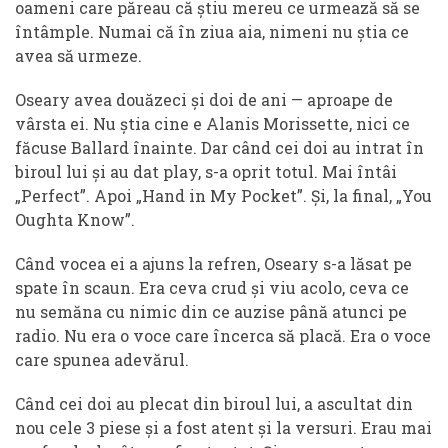
oameni care păreau că știu mereu ce urmează să se
întâmple. Numai că în ziua aia, nimeni nu știa ce
avea să urmeze.
Oseary avea douăzeci și doi de ani — aproape de
vârsta ei. Nu știa cine e Alanis Morissette, nici ce
făcuse Ballard înainte. Dar când cei doi au intrat în
biroul lui și au dat play, s-a oprit totul. Mai întâi
„Perfect”. Apoi „Hand in My Pocket”. Și, la final, „You
Oughta Know”.
Când vocea ei a ajuns la refren, Oseary s-a lăsat pe
spate în scaun. Era ceva crud și viu acolo, ceva ce
nu semăna cu nimic din ce auzise până atunci pe
radio. Nu era o voce care încerca să placă. Era o voce
care spunea adevărul.
Când cei doi au plecat din biroul lui, a ascultat din
nou cele 3 piese și a fost atent și la versuri. Erau mai