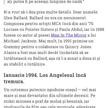
ați putea fi pe aceeași lungime de undă.”
N-a vrut să-i dea prea multe detalii. Doar numele:
Glen Ballard. Ballard nu era un necunoscut.
Compunea pentru artiști MCA încă din anii ’70.
Lucrase cu Pointer Sisters și Paula Abdul, iar în 1988
fusese co-autor al piesei
Man In The Mirror
a lui
Michael Jackson. Mai mult, în 1991 primise un
Grammy pentru o colaborare cu Quincy Jones.
Alanis a fost mai mult decât încântată să se
întâlnească cu Ballard, așa că l-a sunat a doua zi și
au stabilit o întâlnire.
Ianuarie 1994. Los Angelesul încă
tremura.
Un cutremur puternic zguduise orașul — cel mai
mare și mai devastator din ultimele decenii. Pe
străzi mirosea a praf de moloz și benzină, iar
studiourile de film sau cele muzicale, adevărate