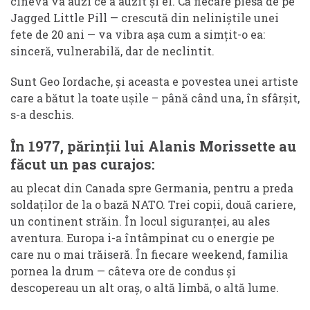
cineva va auzi ce a auzit și el. Că fiecare piesă de pe
Jagged Little Pill — crescută din neliniștile unei
fete de 20 ani — va vibra așa cum a simțit-o ea:
sinceră, vulnerabilă, dar de neclintit.
Sunt Geo Iordache, și aceasta e povestea unei artiste
care a bătut la toate ușile – până când una, în sfârșit,
s-a deschis.
În 1977, părinții lui Alanis Morissette au
făcut un pas curajos:
au plecat din Canada spre Germania, pentru a preda
soldaților de la o bază NATO. Trei copii, două cariere,
un continent străin. În locul siguranței, au ales
aventura. Europa i-a întâmpinat cu o energie pe
care nu o mai trăiseră. În fiecare weekend, familia
pornea la drum — câteva ore de condus și
descopereau un alt oraș, o altă limbă, o altă lume.