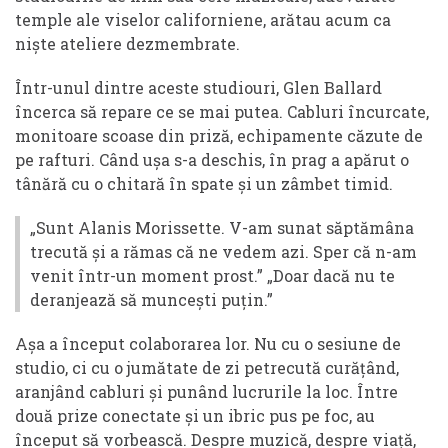
temple ale viselor californiene, arătau acum ca
niște ateliere dezmembrate.
Într-unul dintre aceste studiouri, Glen Ballard
încerca să repare ce se mai putea. Cabluri încurcate,
monitoare scoase din priză, echipamente căzute de
pe rafturi. Când ușa s-a deschis, în prag a apărut o
tânără cu o chitară în spate și un zâmbet timid.
„Sunt Alanis Morissette. V-am sunat săptămâna
trecută și a rămas că ne vedem azi. Sper că n-am
venit într-un moment prost.” „Doar dacă nu te
deranjează să muncești puțin.”
Așa a început colaborarea lor. Nu cu o sesiune de
studio, ci cu o jumătate de zi petrecută curățând,
aranjând cabluri și punând lucrurile la loc. Între
două prize conectate și un ibric pus pe foc, au
început să vorbească. Despre muzică, despre viață,