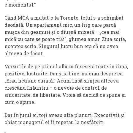
e momentul.”
Când MCA a mutat-o la Toronto, totul s-a schimbat
deodată. Un apartament mic, un frig care parcă
mușca din geamuri și o diurnă mizeră – „cea mai
mică cu care se poate trăi”, glumea amar. Ziua scria,
noaptea scria. Singurul lucru bun era că nu avea
altceva de făcut.
Versurile de pe primul album fuseseră toate în rimă,
pozitive, lustruite. Dar știa bine: nu erau despre ea.
„Erau ficțiune curată.” Acum însă simțea altceva
crescând înăuntru – o nevoie de control, de
sinceritate, de libertate. Vroia să decidă ce spune și
cum o spune.
Dar în jurul ei, toți aveau alte planuri. Executivii și
chiar managerul ei îi repetau la nesfârșit: