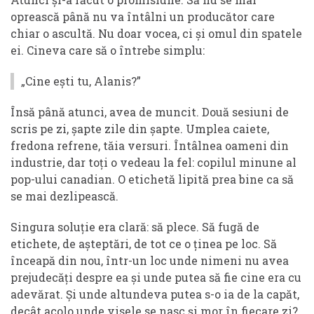
oprească până nu va întâlni un producător care
chiar o ascultă. Nu doar vocea, ci și omul din spatele
ei. Cineva care să o întrebe simplu:
„Cine ești tu, Alanis?”
Însă până atunci, avea de muncit. Două sesiuni de
scris pe zi, șapte zile din șapte. Umplea caiete,
fredona refrene, tăia versuri. Întâlnea oameni din
industrie, dar toți o vedeau la fel: copilul minune al
pop-ului canadian. O etichetă lipită prea bine ca să
se mai dezlipească.
Singura soluție era clară: să plece. Să fugă de
etichete, de așteptări, de tot ce o ținea pe loc. Să
înceapă din nou, într-un loc unde nimeni nu avea
prejudecăți despre ea și unde putea să fie cine era cu
adevărat. Și unde altundeva putea s-o ia de la capăt,
decât acolo unde visele se nasc și mor în fiecare zi?