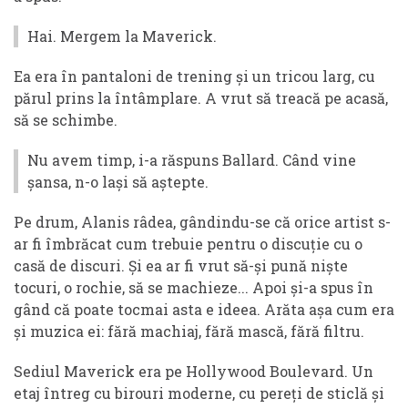
Hai. Mergem la Maverick.
Ea era în pantaloni de trening și un tricou larg, cu
părul prins la întâmplare. A vrut să treacă pe acasă,
să se schimbe.
Nu avem timp, i-a răspuns Ballard. Când vine
șansa, n-o lași să aștepte.
Pe drum, Alanis râdea, gândindu-se că orice artist s-
ar fi îmbrăcat cum trebuie pentru o discuție cu o
casă de discuri. Și ea ar fi vrut să-și pună niște
tocuri, o rochie, să se machieze... Apoi și-a spus în
gând că poate tocmai asta e ideea. Arăta așa cum era
și muzica ei: fără machiaj, fără mască, fără filtru.
Sediul Maverick era pe Hollywood Boulevard. Un
etaj întreg cu birouri moderne, cu pereți de sticlă și