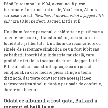
Până în toamna lui 1994, aveau nouă piese
terminate. Într-una dintre ele, You Learn, Alanis
scrisese versul:
“Swallow it down… what a jagged little
pill.”
Era titlul perfect. Jagged Little Pill.
Un album foarte personal, o călătorie de purificare a
unei femei care își transformă rușinea și furia în
luciditate și libertate. Un album de reconciliere cu
sinele, de răzbunare simbolică pe un fost iubit sau
pe bărbații ipocriți din industria muzicală, care
profită de fetele la început de drum. Jagged Little
Pill e un album construit aproape ca un jurnal
emoțional, în care fiecare piesă atinge o temă
distinctă, dar toate converg spre aceeași idee:
redescoperirea sinelui după o perioadă de confuzie,
durere și eliberare.
Odată ce albumul a fost gata, Ballard a
început să bată la uși.