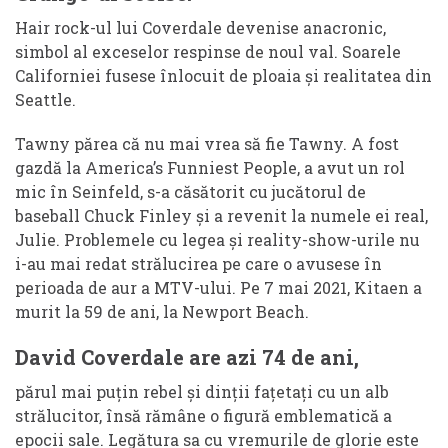
Hair rock-ul lui Coverdale devenise anacronic,
simbol al exceselor respinse de noul val. Soarele
Californiei fusese înlocuit de ploaia și realitatea din
Seattle.
Tawny părea că nu mai vrea să fie Tawny. A fost
gazdă la America’s Funniest People, a avut un rol
mic în Seinfeld, s-a căsătorit cu jucătorul de
baseball Chuck Finley și a revenit la numele ei real,
Julie. Problemele cu legea și reality-show-urile nu
i-au mai redat strălucirea pe care o avusese în
perioada de aur a MTV-ului. Pe 7 mai 2021, Kitaen a
murit la 59 de ani, la Newport Beach.
David Coverdale are azi 74 de ani,
părul mai puțin rebel și dinții fațetați cu un alb
strălucitor, însă rămâne o figură emblematică a
epocii sale. Legătura sa cu vremurile de glorie este