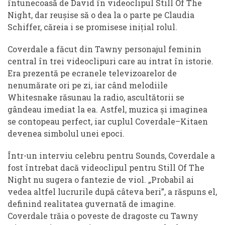
întunecoasă de David în videoclipul Still Of The
Night, dar reușise să o dea la o parte pe Claudia
Schiffer, căreia i se promisese inițial rolul.
Coverdale a făcut din Tawny personajul feminin
central în trei videoclipuri care au intrat în istorie.
Era prezentă pe ecranele televizoarelor de
nenumărate ori pe zi, iar când melodiile
Whitesnake răsunau la radio, ascultătorii se
gândeau imediat la ea. Astfel, muzica și imaginea
se contopeau perfect, iar cuplul Coverdale–Kitaen
devenea simbolul unei epoci.
Într-un interviu celebru pentru Sounds, Coverdale a
fost întrebat dacă videoclipul pentru Still Of The
Night nu sugera o fantezie de viol. „Probabil ai
vedea altfel lucrurile după câteva beri”, a răspuns el,
definind realitatea guvernată de imagine.
Coverdale trăia o poveste de dragoste cu Tawny