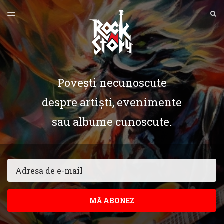
ULTIMA EDIȚIE
S
TOGGLE
MENU
ARHIVE
Povești necunoscute
despre artiști, evenimente
sau albume cunoscute.
Email
MĂ ABONEZ