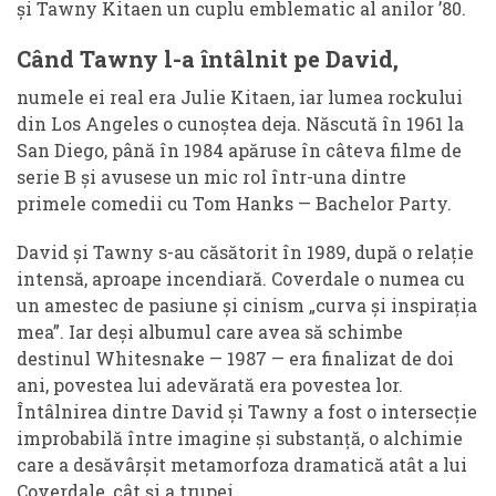
și Tawny Kitaen un cuplu emblematic al anilor ’80.
Când Tawny l-a întâlnit pe David,
numele ei real era Julie Kitaen, iar lumea rockului
din Los Angeles o cunoștea deja. Născută în 1961 la
San Diego, până în 1984 apăruse în câteva filme de
serie B și avusese un mic rol într-una dintre
primele comedii cu Tom Hanks — Bachelor Party.
David și Tawny s-au căsătorit în 1989, după o relație
intensă, aproape incendiară. Coverdale o numea cu
un amestec de pasiune și cinism „curva și inspirația
mea”. Iar deși albumul care avea să schimbe
destinul Whitesnake — 1987 — era finalizat de doi
ani, povestea lui adevărată era povestea lor.
Întâlnirea dintre David și Tawny a fost o intersecție
improbabilă între imagine și substanță, o alchimie
care a desăvârșit metamorfoza dramatică atât a lui
Coverdale, cât și a trupei.