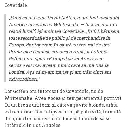
Coverdale.
„Până să mă sune David Geffen, n-am luat niciodată
America în serios cu Whitesnake — lucram doar în
restul lumii”, își amintea Coverdale. „În ’84, bătusem
toate recordurile de public și de merchandise în
Europa, dar tot eram în gaură cu trei mii de lire!
Prima mea căsnicie era deja o ruină, iar atunci
Geffen mi-a spus: «E timpul să iei America în
serios.» Nu mai aveam nimic care să mă țină la
Londra. Așa că m-am mutat și am trăit cinci ani
extraordinari.”
Dar Geffen era interesat de Coverdale, nu de
Whitesnake. Avea vocea și temperamentul potrivit.
Cu un bronz uniform și câteva șuvițe blonde, arăta
extraordinar. Dar îi lipsea o trupă potrivită, formată
din genul de oameni care făceau lucrurile să se
întâmple în Los Angeles.