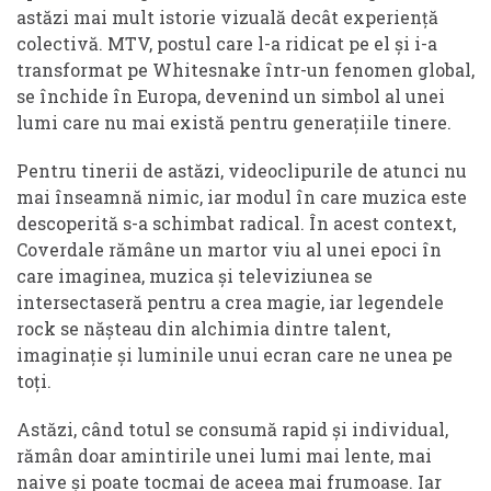
astăzi mai mult istorie vizuală decât experiență
colectivă. MTV, postul care l-a ridicat pe el și i-a
transformat pe Whitesnake într-un fenomen global,
se închide în Europa, devenind un simbol al unei
lumi care nu mai există pentru generațiile tinere.
Pentru tinerii de astăzi, videoclipurile de atunci nu
mai înseamnă nimic, iar modul în care muzica este
descoperită s-a schimbat radical. În acest context,
Coverdale rămâne un martor viu al unei epoci în
care imaginea, muzica și televiziunea se
intersectaseră pentru a crea magie, iar legendele
rock se nășteau din alchimia dintre talent,
imaginație și luminile unui ecran care ne unea pe
toți.
Astăzi, când totul se consumă rapid și individual,
rămân doar amintirile unei lumi mai lente, mai
naive și poate tocmai de aceea mai frumoase. Iar