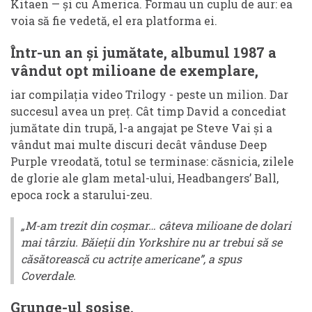
Kitaen — și cu America. Formau un cuplu de aur: ea
voia să fie vedetă, el era platforma ei.
Într-un an și jumătate, albumul 1987 a
vândut opt milioane de exemplare,
iar compilația video Trilogy - peste un milion. Dar
succesul avea un preț. Cât timp David a concediat
jumătate din trupă, l-a angajat pe Steve Vai și a
vândut mai multe discuri decât vânduse Deep
Purple vreodată, totul se terminase: căsnicia, zilele
de glorie ale glam metal-ului, Headbangers’ Ball,
epoca rock a starului-zeu.
„M-am trezit din coșmar… câteva milioane de dolari
mai târziu. Băieții din Yorkshire nu ar trebui să se
căsătorească cu actrițe americane”, a spus
Coverdale.
Grunge-ul sosise.