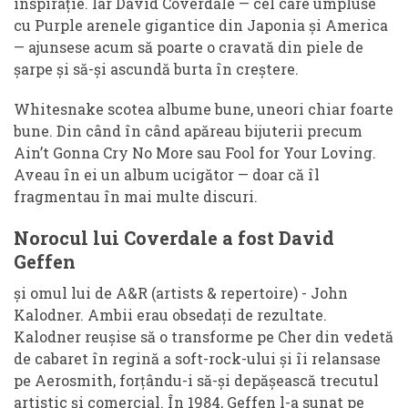
inspirație. Iar David Coverdale — cel care umpluse
cu Purple arenele gigantice din Japonia și America
— ajunsese acum să poarte o cravată din piele de
șarpe și să-și ascundă burta în creștere.
Whitesnake scotea albume bune, uneori chiar foarte
bune. Din când în când apăreau bijuterii precum
Ain’t Gonna Cry No More sau Fool for Your Loving.
Aveau în ei un album ucigător — doar că îl
fragmentau în mai multe discuri.
Norocul lui Coverdale a fost David
Geffen
și omul lui de A&R (artists & repertoire) - John
Kalodner. Ambii erau obsedați de rezultate.
Kalodner reușise să o transforme pe Cher din vedetă
de cabaret în regină a soft-rock-ului și îi relansase
pe Aerosmith, forțându-i să-și depășească trecutul
artistic și comercial. În 1984, Geffen l-a sunat pe