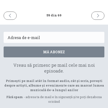
EDIȚIA
EDIȚIA
59 din 69
ANTERIOARĂ
URMĂ
13
08
octombrie
decembr
2025
2025
Email
MĂ ABONEZ
Vreau să primesc pe mail cele mai noi
episoade.
Primești pe mail atât în format audio, cât și scris, povești
despre artiști, albume și evenimente care au marcat lumea
muzicală de-a lungul anilor
Fără spam
- adresa ta de mail e în siguranță și te poți dezabona
oricând