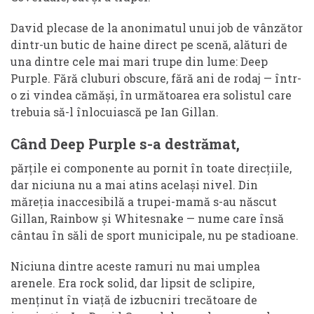
David plecase de la anonimatul unui job de vânzător
dintr-un butic de haine direct pe scenă, alături de
una dintre cele mai mari trupe din lume: Deep
Purple. Fără cluburi obscure, fără ani de rodaj — într-
o zi vindea cămăși, în următoarea era solistul care
trebuia să-l înlocuiască pe Ian Gillan.
Când Deep Purple s-a destrămat,
părțile ei componente au pornit în toate direcțiile,
dar niciuna nu a mai atins același nivel. Din
măreția inaccesibilă a trupei-mamă s-au născut
Gillan, Rainbow și Whitesnake — nume care însă
cântau în săli de sport municipale, nu pe stadioane.
Niciuna dintre aceste ramuri nu mai umplea
arenele. Era rock solid, dar lipsit de sclipire,
menținut în viață de izbucniri trecătoare de