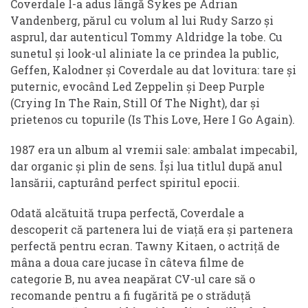
Coverdale l-a adus lângă Sykes pe Adrian
Vandenberg, părul cu volum al lui Rudy Sarzo și
asprul, dar autenticul Tommy Aldridge la tobe. Cu
sunetul și look-ul aliniate la ce prindea la public,
Geffen, Kalodner și Coverdale au dat lovitura: tare și
puternic, evocând Led Zeppelin și Deep Purple
(Crying In The Rain, Still Of The Night), dar și
prietenos cu topurile (Is This Love, Here I Go Again).
1987 era un album al vremii sale: ambalat impecabil,
dar organic și plin de sens. Își lua titlul după anul
lansării, capturând perfect spiritul epocii.
Odată alcătuită trupa perfectă, Coverdale a
descoperit că partenera lui de viață era și partenera
perfectă pentru ecran. Tawny Kitaen, o actriță de
mâna a doua care jucase în câteva filme de
categorie B, nu avea neapărat CV-ul care să o
recomande pentru a fi fugărită pe o străduță