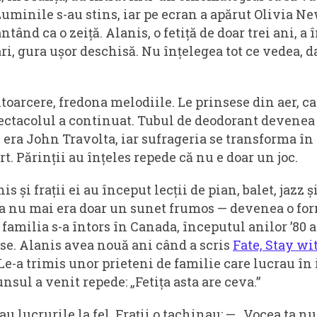
 Luminile s-au stins, iar pe ecran a apărut Olivia 
ntând ca o zeiță. Alanis, o fetiță de doar trei ani, a
ri, gura ușor deschisă. Nu înțelegea tot ce vedea, d
oarcere, fredona melodiile. Le prinsese din aer, ca 
spectacolul a continuat. Tubul de deodorant devenea
, era John Travolta, iar sufrageria se transforma în
t. Părinții au înțeles repede că nu e doar un joc.
is și frații ei au început lecții de pian, balet, jazz ș
a nu mai era doar un sunet frumos — devenea o fo
 familia s-a întors în Canada, începutul anilor ’80 
ase. Alanis avea nouă ani când a scris
Fate, Stay w
 Le-a trimis unor prieteni de familie care lucrau în
sul a venit repede: „Fetița asta are ceva.”
au lucrurile la fel. Frații o tachinau: — „Vocea ta nu