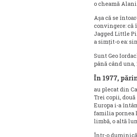
o cheamă Alanis
Așa că se întoar
convingere: că în
Jagged Little Pi
a simțit-o ea: si
Sunt Geo Iordach
până când una, î
În 1977, pări
au plecat din C
Trei copii, două
Europa i-a întâ
familia pornea l
limbă, o altă lu
Într-o duminică