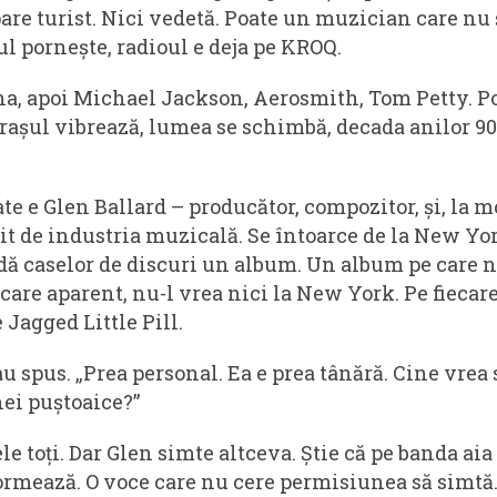
are turist. Nici vedetă. Poate un muzician care nu 
l pornește, radioul e deja pe KROQ.
, apoi Michael Jackson, Aerosmith, Tom Petty. Po
așul vibrează, lumea se schimbă, decada anilor 90 
te e Glen Ballard – producător, compozitor, și, la 
 de industria muzicală. Se întoarce de la New Yor
dă caselor de discuri un album. Un album pe care 
 care aparent, nu-l vrea nici la New York. Pe fiecar
 Jagged Little Pill.
-au spus. „Prea personal. Ea e prea tânără. Cine vrea 
ei puștoaice?”
le toți. Dar Glen simte altceva. Știe că pe banda aia 
ormează. O voce care nu cere permisiunea să simtă.