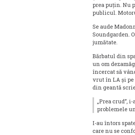
prea puțin. Nu p
publicul. Motoru
Se aude Madonna
Soundgarden. Or
jumătate.
Bărbatul din spa
un om dezamăgit
încercat să vân
vrut în LA și pe
din geantă scrie
„Prea crud”, i
problemele un
I-au întors spate
care nu se conf