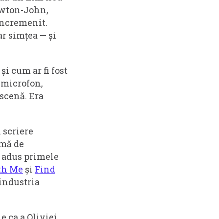
Newton-John,
 încremenit.
ar simțea — și
și cum ar fi fost
 microfon,
 scenă. Era
i scriere
rmă de
a adus primele
ith Me
și
Find
 industria
 e ca a Oliviei