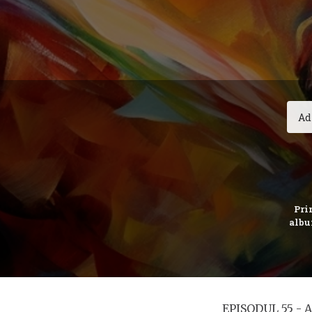
Prim
albu
EPISODUL 55 -