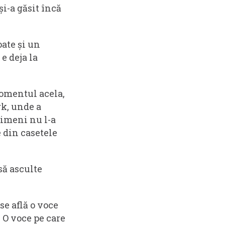
și-a găsit încă
ate și un
e deja la
momentul acela,
k, unde a
nimeni nu l-a
e din casetele
să asculte
se află o voce
 O voce pe care