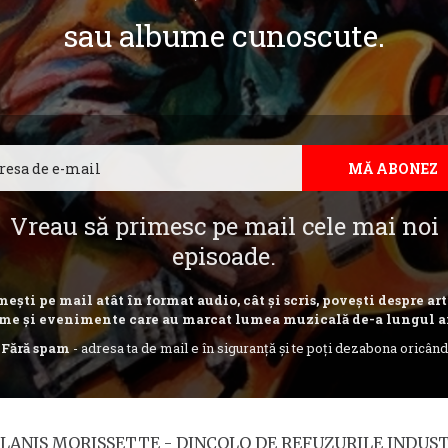
sau albume cunoscute.
Email
MĂ ABONEZ
Vreau să primesc pe mail cele mai noi
episoade.
ești pe mail atât în format audio, cât și scris, povești despre art
me și evenimente care au marcat lumea muzicală de-a lungul a
Fără spam
- adresa ta de mail e în siguranță și te poți dezabona oricând
 ALANIS MORISSETTE - DINCOLO DE REFUZURILE INDUST