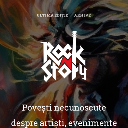
ULTIMA EDIȚIE
ARHIVE
Povești necunoscute
despre artiști, evenimente