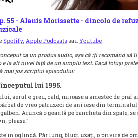
. 55 - Alanis Morissette - dincolo de refu
uzicale
pe
Spotify
,
Apple Podcasts
sau
Youtube
onceput ca un produs audio, așa că îți recomand să îl 
e la alt nivel față de un simplu text. Dacă totuși prefer
tă mai jos scriptul episodului:
începutul lui 1995.
ului, aerul e greu, cald, miroase a amestec de praf ș
rbat de vreo patruzeci de ani iese din terminalul s
galben. Aruncă o geantă pe bancheta din spate, se 
n, please.”
ște în oglindă. Păr lung, blugi uzați, o privire de o