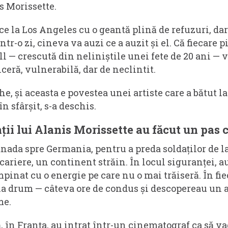
 Morissette.
ce la Los Angeles cu o geantă plină de refuzuri, dar
tr-o zi, cineva va auzi ce a auzit și el. Că fiecare p
ll — crescută din neliniștile unei fete de 20 ani — 
nceră, vulnerabilă, dar de neclintit.
e, și aceasta e povestea unei artiste care a bătut la
n sfârșit, s-a deschis.
nții lui Alanis Morissette au făcut un pas c
anada spre Germania, pentru a preda soldaților de l
 cariere, un continent străin. În locul siguranței, a
mpinat cu o energie pe care nu o mai trăiseră. În f
a drum — câteva ore de condus și descopereau un alt
me.
, în Franța, au intrat într-un cinematograf ca să v