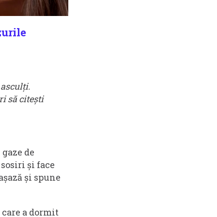
zurile
asculți.
i să citești
i gaze de
osiri și face
așază și spune
m care a dormit