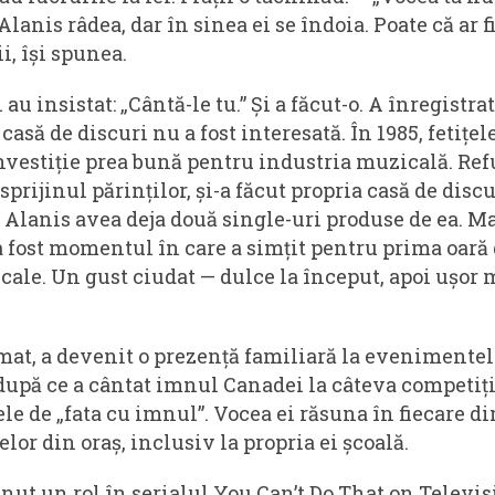
anis râdea, dar în sinea ei se îndoia. Poate că ar f
i, își spunea.
 au insistat: „Cântă-le tu.” Și a făcut-o. A înregistr
casă de discuri nu a fost interesată. În 1985, fetițe
nvestiție prea bună pentru industria muzicală. Ref
 sprijinul părinților, și-a făcut propria casă de discu
 Alanis avea deja două single-uri produse de ea. Ma
a fost momentul în care a simțit pentru prima oară
ale. Un gust ciudat — dulce la început, apoi ușor m
rmat, a devenit o prezență familiară la evenimente
după ce a cântat imnul Canadei la câteva competiții
le de „fata cu imnul”. Vocea ei răsuna în fiecare d
elor din oraș, inclusiv la propria ei școală.
ținut un rol în serialul You Can’t Do That on Televis