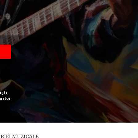
iști,
nilor
RIEI MUZICALE.