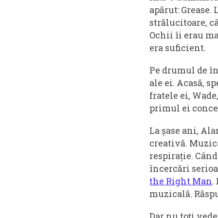
apărut: Grease.
strălucitoare, câ
Ochii îi erau ma
era suficient.
Pe drumul de înt
ale ei. Acasă, 
fratele ei, Wade
primul ei concer
La șase ani, Alan
creativă. Muzic
respirație. Când
încercări serio
the Right Man
.
muzicală. Răspun
Dar nu toți vede