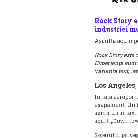
Rock Story ep
industriei m
Ascultă acum 
Rock Story este c
Experiența audio 
varianta text, ia
Los Angeles, 
În fața aeroport
eșapament. Un bă
semn unui taxi 
scurt: „Downtow
Șoferul îl prive