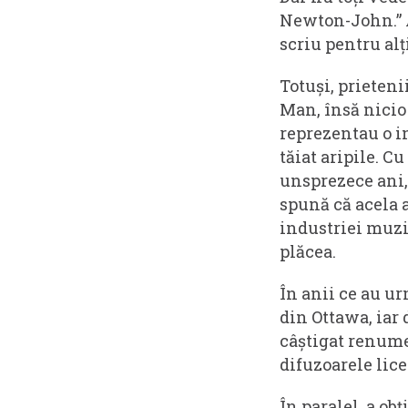
Newton-John.” Al
scriu pentru alți
Totuși, prietenii
Man, însă nicio 
reprezentau o i
tăiat aripile. Cu
unsprezece ani,
spună că acela 
industriei muzic
plăcea.
În anii ce au u
din Ottawa, iar 
câștigat renume
difuzoarele lice
În paralel, a ob