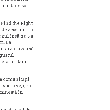
i mai bine să
at Find the Right
le de zece ani nu
uzul însă nu i-a
ri. La
i târziu avea să
 gustul
etalic. Dar îi
le comunității
 sportive, și-a
imineață în
ion, difuzat de