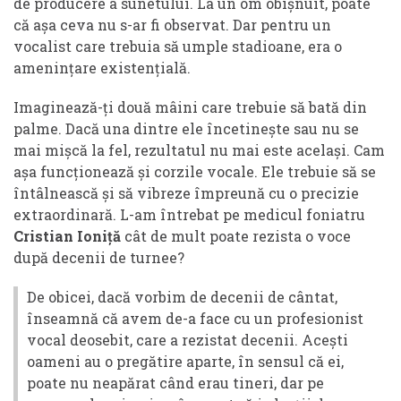
de producere a sunetului. La un om obișnuit, poate
că așa ceva nu s-ar fi observat. Dar pentru un
vocalist care trebuia să umple stadioane, era o
amenințare existențială.
Imaginează-ți două mâini care trebuie să bată din
palme. Dacă una dintre ele încetinește sau nu se
mai mișcă la fel, rezultatul nu mai este același. Cam
așa funcționează și corzile vocale. Ele trebuie să se
întâlnească și să vibreze împreună cu o precizie
extraordinară. L-am întrebat pe medicul foniatru
Cristian Ioniță
cât de mult poate rezista o voce
după decenii de turnee?
De obicei, dacă vorbim de decenii de cântat,
înseamnă că avem de-a face cu un profesionist
vocal deosebit, care a rezistat decenii. Acești
oameni au o pregătire aparte, în sensul că ei,
poate nu neapărat când erau tineri, dar pe