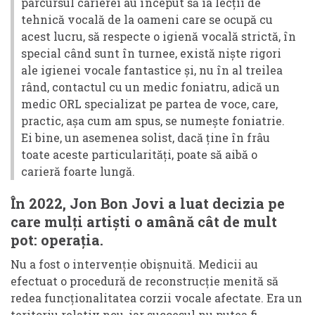
parcursul carierei au început să ia lecții de
tehnică vocală de la oameni care se ocupă cu
acest lucru, să respecte o igienă vocală strictă, în
special când sunt în turnee, există niște rigori
ale igienei vocale fantastice și, nu în al treilea
rând, contactul cu un medic foniatru, adică un
medic ORL specializat pe partea de voce, care,
practic, așa cum am spus, se numește foniatrie.
Ei bine, un asemenea solist, dacă ține în frâu
toate aceste particularități, poate să aibă o
carieră foarte lungă.
În 2022, Jon Bon Jovi a luat decizia pe
care mulți artiști o amână cât de mult
pot: operația.
Nu a fost o intervenție obișnuită. Medicii au
efectuat o procedură de reconstrucție menită să
redea funcționalitatea corzii vocale afectate. Era un
teritoriu relativ nou, iar succesul nu putea fi