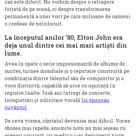
caz este diferit. Nu vorbim despre o retragere
forțată de pe scenă, ci despre transformarea
permanentă a unei voci pe care milioane de oameni
o credeau de neînlocuit.
La începutul anilor ’80, Elton John era
deja unul dintre cei mai mari artiști din
lume.
Avea în spate o serie impresionantă de albume de
succes, turnee mondiale și o reputație construită pe
combinația dintre talentul său de compozitor și o
voce distinctă, capabilă să urce cu ușurință în
registre înalte. Însă ani întregi de concerte,
înregistrări și solicitare vocală
își spuneau
cuvântul
.
De ceva vreme, cântatul devenise mai dificil. Vocea
obosea mai repede, anumite note nu mai ieșeau cu
aceeași ușurință, iar medicii i-au descoperit niște