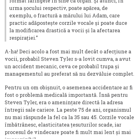
format laringele în sine ca organ. Și atunci, în
urma șocului respectiv, poate apărea, de
exemplu, o fractură a mărului lui Adam, care
practic adăpostește corzile vocale și poate duce
la modificarea drastică a vocii și la afectarea
respirației.”
A-ha! Deci acolo a fost mai mult decât o afecțiune a
vocii, probabil Steven Tyler s-a lovit cumva, a avut
un accident mecanic, ceva ce probabil trupa și
managementul au preferat să nu dezvăluie complet.
Pentru un om obișnuit, o asemenea accidentare ar fi
fost o problemă medicală importantă. Însă pentru
Steven Tyler, era o amenințare directă la adresa
întregii sale cariere. La peste 75 de ani, organismul
nu mai răspunde la fel ca la 35 sau 45. Corzile vocale
îmbătrânesc, elasticitatea țesuturilor scade, iar
procesul de vindecare poate fi mult mai lent și mai