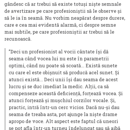
gândesc că ar trebui să existe totuși niște semnale
de avertizare pe care profesioniștii să le observe și
să le ia în seamă. Nu vorbim neapărat despre durere,
care e cea mai evidentă alarmă, ci despre semne
mai subtile, pe care profesioniștii ar trebui să le
recunoască.
”Deci un profesionist al vocii cântate își dă
seama când vocea lui nu este în parametrii
optimi, când nu poate să scoată... Există sunete
cu care el este obișnuit să producă acel sunet. Și
atunci există... Deci unii își dau seama de acest
lucru și se duc imediat la medic. Alții, ca să
compenseze această deficiență, forțează vocea. Și
atunci forțează și mușchiul corzilor vocale. Și,
practic, intră într-un cerc vicios. Dacă nu-și dau
seama de treaba asta, pot ajunge la niște drame
apropo de voce. Alt aspect este faptul că uneori
se pot afla într-un turneu îndelungat sau să aibă