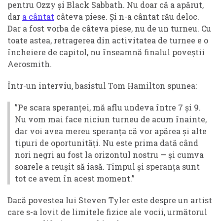
pentru Ozzy și Black Sabbath. Nu doar că a apărut,
dar
a cântat
câteva piese. Și n-a cântat rău deloc.
Dar a fost vorba de câteva piese, nu de un turneu. Cu
toate astea, retragerea din activitatea de turnee e o
încheiere de capitol, nu înseamnă finalul poveștii
Aerosmith.
Într-un interviu, basistul Tom Hamilton spunea:
”Pe scara speranței, mă aflu undeva între 7 și 9.
Nu vom mai face niciun turneu de acum înainte,
dar voi avea mereu speranța că vor apărea și alte
tipuri de oportunități. Nu este prima dată când
nori negri au fost la orizontul nostru — și cumva
soarele a reușit să iasă. Timpul și speranța sunt
tot ce avem în acest moment.”
Dacă povestea lui Steven Tyler este despre un artist
care s-a lovit de limitele fizice ale vocii, următorul