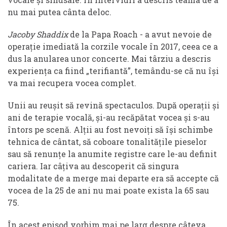
nu mai putea cânta deloc.
Jacoby Shaddix
de la Papa Roach - a avut nevoie de
operație imediată la corzile vocale în 2017, ceea ce a
dus la anularea unor concerte. Mai târziu a descris
experiența ca fiind „terifiantă”, temându-se că nu își
va mai recupera vocea complet.
Unii au reușit să revină spectaculos. După operații și
ani de terapie vocală, și-au recăpătat vocea și s-au
întors pe scenă. Alții au fost nevoiți să își schimbe
tehnica de cântat, să coboare tonalitățile pieselor
sau să renunțe la anumite registre care le-au definit
cariera. Iar câțiva au descoperit că singura
modalitate de a merge mai departe era să accepte că
vocea de la 25 de ani nu mai poate exista la 65 sau
75.
În acest episod vorbim mai pe larg despre câteva