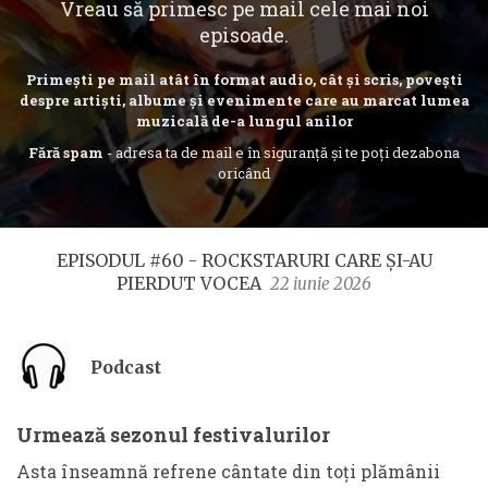
Vreau să primesc pe mail cele mai noi
episoade.
Primești pe mail atât în format audio, cât și scris, povești
despre artiști, albume și evenimente care au marcat lumea
muzicală de-a lungul anilor
Fără spam
- adresa ta de mail e în siguranță și te poți dezabona
oricând
EPISODUL #60 - ROCKSTARURI CARE ȘI-AU
PIERDUT VOCEA
22 iunie 2026
Podcast
Urmează sezonul festivalurilor
Asta înseamnă refrene cântate din toți plămânii