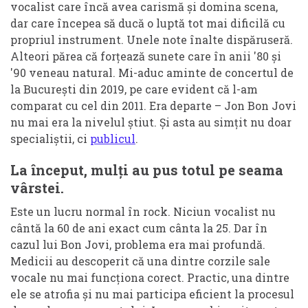
vocalist care încă avea carismă și domina scena,
dar care începea să ducă o luptă tot mai dificilă cu
propriul instrument. Unele note înalte dispăruseră.
Alteori părea că forțează sunete care în anii '80 și
'90 veneau natural. Mi-aduc aminte de concertul de
la București din 2019, pe care evident că l-am
comparat cu cel din 2011. Era departe – Jon Bon Jovi
nu mai era la nivelul știut. Și asta au simțit nu doar
specialiștii, ci
publicul
.
La început, mulți au pus totul pe seama
vârstei.
Este un lucru normal în rock. Niciun vocalist nu
cântă la 60 de ani exact cum cânta la 25. Dar în
cazul lui Bon Jovi, problema era mai profundă.
Medicii au descoperit că una dintre corzile sale
vocale nu mai funcționa corect. Practic, una dintre
ele se atrofia și nu mai participa eficient la procesul