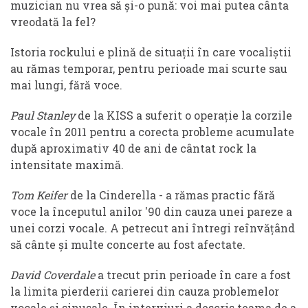
muzician nu vrea să și-o pună: voi mai putea cânta
vreodată la fel?
Istoria rockului e plină de situații în care vocaliștii
au rămas temporar, pentru perioade mai scurte sau
mai lungi, fără voce.
Paul Stanley
de la KISS a suferit o operație la corzile
vocale în 2011 pentru a corecta probleme acumulate
după aproximativ 40 de ani de cântat rock la
intensitate maximă.
Tom Keifer
de la Cinderella - a rămas practic fără
voce la începutul anilor '90 din cauza unei pareze a
unei corzi vocale. A petrecut ani întregi reînvățând
să cânte și multe concerte au fost afectate.
David Coverdale
a trecut prin perioade în care a fost
la limita pierderii carierei din cauza problemelor
vocale și sinusale. În interviuri a descris teama de a