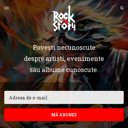
ULTIMA EDIȚIE
S
TOGGLE
MENU
ARHIVE
Povești necunoscute
despre artiști, evenimente
sau albume cunoscute.
Email
MĂ ABONEZ