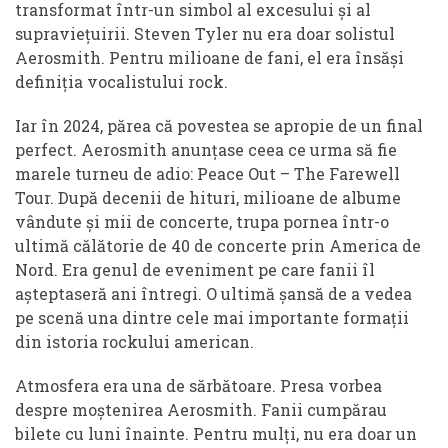
transformat într-un simbol al excesului și al
supraviețuirii. Steven Tyler nu era doar solistul
Aerosmith. Pentru milioane de fani, el era însăși
definiția vocalistului rock.
Iar în 2024, părea că povestea se apropie de un final
perfect. Aerosmith anunțase ceea ce urma să fie
marele turneu de adio: Peace Out – The Farewell
Tour. După decenii de hituri, milioane de albume
vândute și mii de concerte, trupa pornea într-o
ultimă călătorie de 40 de concerte prin America de
Nord. Era genul de eveniment pe care fanii îl
așteptaseră ani întregi. O ultimă șansă de a vedea
pe scenă una dintre cele mai importante formații
din istoria rockului american.
Atmosfera era una de sărbătoare. Presa vorbea
despre moștenirea Aerosmith. Fanii cumpărau
bilete cu luni înainte. Pentru mulți, nu era doar un