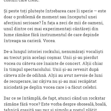
Și peste toți plutește întrebarea care îi sperie — este
doar o problemă de moment sau începutul unei
afecțiuni serioase? În fața a zeci de mii de oameni,
unul dintre cei mai experimentați cântăreți din
lume rămâne fără instrumentul de care depinde
întreaga sa carieră. Vocea.
De-a lungul istoriei rockului, nenumărați vocaliști
au trecut prin același coșmar. Unii și-au pierdut
vocea cu câteva ore înainte de concert. Alții chiar
în timpul spectacolului. Unii și-au revenit după
câteva zile de odihnă. Alții au avut nevoie de luni
de recuperare, iar câțiva nu și-au mai recăpătat
niciodată pe deplin vocea care i-a făcut celebri.
Dar ce se întâmplă, de fapt, atunci când un rockstar
rămâne fără voce? Este vorba despre oboseală, boală,
tehnică greșită sau pur și simplu e prețul plătit