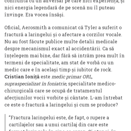
confrunta cu un adversar pe care nici experiența, și
nici energia legendară de pe scenă nu îl puteau
învinge. Era vocea însăși.
Oficial, Aerosmith a comunicat că Tyler a suferit o
fractură a laringelui și o afectare a corzilor vocale.
Nu au fost făcute publice multe detalii medicale
despre mecanismul exact al accidentării. Ca să
înțelegem mai bine, dar fără să intrăm prea mult în
termeni de specialitate, am stat de vorbă cu un
medic care e în același timp și iubitor de rock.
Cristian Ioniță
este
medic primar ORL,
supraspecializat în foniatrie
, specialitate medico-
chirurgicală care se ocupă de tratamentul
afecțiunilor vocii vorbite și cântate. L-am întrebat
ce este o fractură a laringelui și cum se produce?
”Fractura laringelui este, de fapt, o rupere a
cartilajelor sau a unui cartilaj din care este