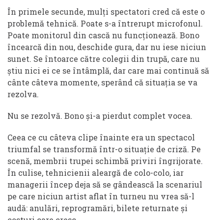
În primele secunde, mulți spectatori cred că este o
problemă tehnică. Poate s-a întrerupt microfonul.
Poate monitorul din cască nu funcționează. Bono
încearcă din nou, deschide gura, dar nu iese niciun
sunet. Se întoarce către colegii din trupă, care nu
știu nici ei ce se întâmplă, dar care mai continuă să
cânte câteva momente, sperând că situația se va
rezolva.
Nu se rezolvă. Bono și-a pierdut complet vocea.
Ceea ce cu câteva clipe înainte era un spectacol
triumfal se transformă într-o situație de criză. Pe
scenă, membrii trupei schimbă priviri îngrijorate.
În culise, tehnicienii aleargă de colo-colo, iar
managerii încep deja să se gândească la scenariul
pe care niciun artist aflat în turneu nu vrea să-l
audă: anulări, reprogramări, bilete returnate și
costuri care cresc.