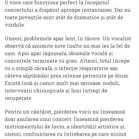
O voce care funcționa perfect la începutul
concertului a dispărut aproape instantaneu. Dar nu
toate poveștile sunt atât de dramatice și atât de
vizibile.
Uneori, problemele apar lent, în tăcere. Un vocalist
observă că anumite note înalte nu mai ies la fel de
ușor. Apoi apar răgușeala, oboseala vocală și
concertele terminate cu greu. Alteori, totul începe
cu o simplă răceală, o infecție respiratorie sau
câteva săptămâni prea intense petrecute pe drum.
Există însă și cazuri mult mai serioase: noduli,
intervenții chirurgicale și luni întregi de
recuperare.
Pentru un cântăreț, pierderea vocii nu înseamnă
doar anularea unui concert. Înseamnă pierderea
instrumentului de lucru, a identității artistice și,
uneori, confruntarea cu întrebarea pe care niciun