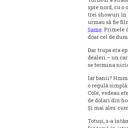
spre nord, cu o
trei showuri în
urmau să fie fi
Same
. Primele 
doar cel de dum
Dar trupa era ep
dealeri – un car
se termina nicio
Iar banii? Hmm.
o regulă simplă:
Cole, vedeau efe
de dolari din ho
Și mai ales: cum 
Totuși, s-a întâ