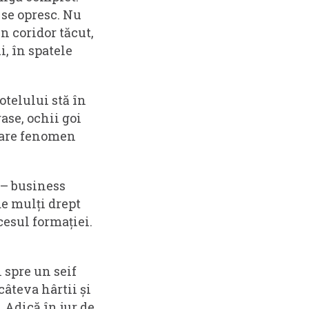
u se opresc. Nu
n coridor tăcut,
i, în spatele
otelului stă în
trase, ochii goi
 mare fenomen
 – business
e mulți drept
cesul formației.
 spre un seif
câteva hârtii și
. Adică în jur de