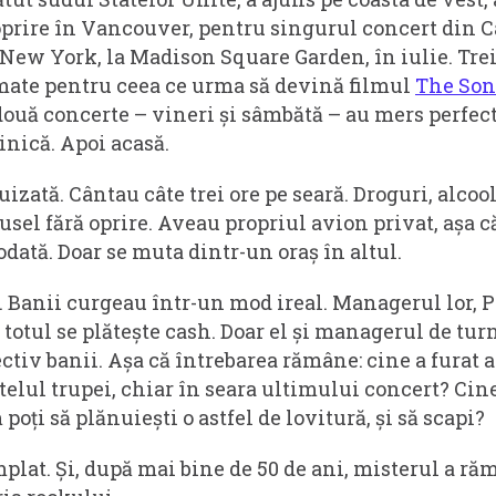
 oprire în Vancouver, pentru singurul concert din C
 New York, la Madison Square Garden, în iulie. Trei
lmate pentru ceea ce urma să devină filmul
The Son
două concerte – vineri și sâmbătă – au mers perfec
inică. Apoi acasă.
uizată. Cântau câte trei ore pe seară. Droguri, alcool
usel fără oprire. Aveau propriul avion privat, așa 
dată. Doar se muta dintr-un oraș în altul.
 Banii curgeau într-un mod ireal. Managerul lor, P
 totul se plătește cash. Doar el și managerul de tu
ctiv banii. Așa că întrebarea rămâne: cine a furat 
telul trupei, chiar în seara ultimului concert? Cine
poți să plănuiești o astfel de lovitură, și să scapi?
mplat. Și, după mai bine de 50 de ani, misterul a răm