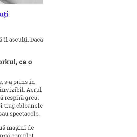
uți
 îl asculți. Dacă
rkul, ca o
e, s-a prins în
 invizibil. Aerul
ă respiră greu.
i trag obloanele
 sau spectacole.
ouă mașini de
tingă complet.