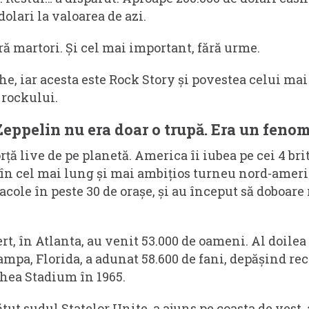
dolari la valoarea de azi.
ă martori. Și cel mai important, fără urme.
e, iar acesta este Rock Story și povestea celui mai
 rockului.
Zeppelin nu era doar o trupă. Era un feno
ță live de pe planetă. America îi iubea pe cei 4 brit
 în cel mai lung și mai ambițios turneu nord-amer
acole în peste 30 de orașe, și au început să doboare
t, în Atlanta, au venit 53.000 de oameni. Al doilea
mpa, Florida, a adunat 58.600 de fani, depășind rec
Shea Stadium în 1965.
tut sudul Statelor Unite, a ajuns pe coasta de vest, 