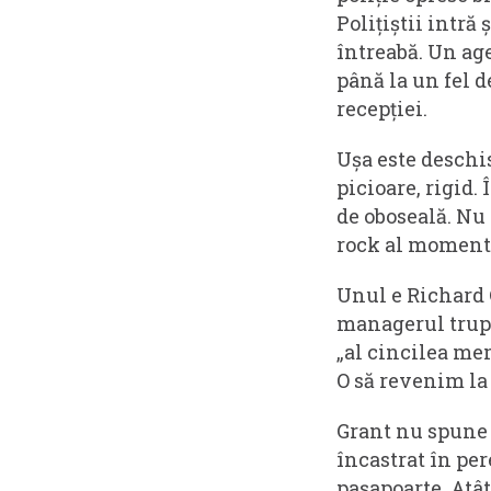
Polițiștii intră
întreabă. Un age
până la un fel d
recepției.
Ușa este deschis
picioare, rigid. 
de oboseală. Nu
rock al momentu
Unul e Richard 
managerul trupe
„al cincilea mem
O să revenim la
Grant nu spune n
încastrat în per
pașapoarte. Atât