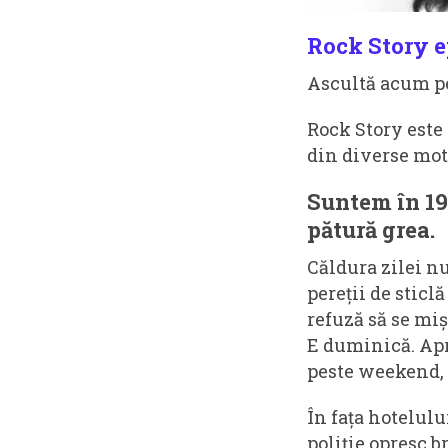
Rock Story ep
Ascultă acum 
Rock Story este 
din diverse moti
Suntem în 197
pătură grea.
Căldura zilei nu 
pereții de sticl
refuză să se miș
E duminică. Apr
peste weekend, i
În fața hotelulu
poliție opresc b