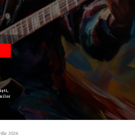
iști,
nilor
ilie 2026