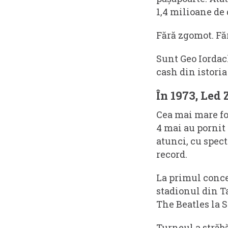
1,4 milioane de 
Fără zgomot. Făr
Sunt Geo Iordach
cash din istoria
În 1973, Led 
Cea mai mare for
4 mai au pornit
atunci, cu spect
record.
La primul concer
stadionul din Ta
The Beatles la 
Turneul a străbă