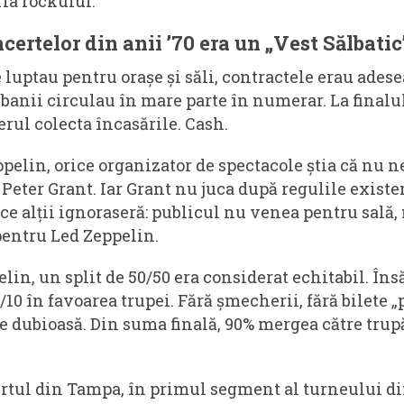
ria rockului.
certelor din anii ’70 era un „Vest Sălbatic
 luptau pentru orașe și săli, contractele erau ades
 banii circulau în mare parte în numerar. La finalul
rul colecta încasările. Cash.
pelin, orice organizator de spectacole știa că nu 
u Peter Grant. Iar Grant nu juca după regulile existen
ce alții ignoraseră: publicul nu venea pentru sală,
pentru Led Zeppelin.
lin, un split de 50/50 era considerat echitabil. Îns
0/10 în favoarea trupei. Fără șmecherii, fără bilete 
te dubioasă. Din suma finală, 90% mergea către trup
tul din Tampa, în primul segment al turneului din