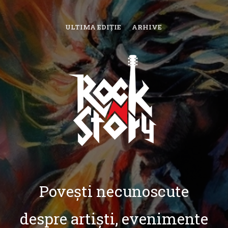
ULTIMA EDIȚIE
ARHIVE
Povești necunoscute
despre artiști, evenimente