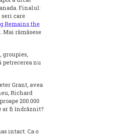
anada. Finalul:
 seri care
g Remains the
t. Mai rămăsese
, groupies,
că petrecerea nu
eter Grant, avea
rneu, Richard
aproape 200.000
 ar fi îndrăznit?
as intact. Ca o