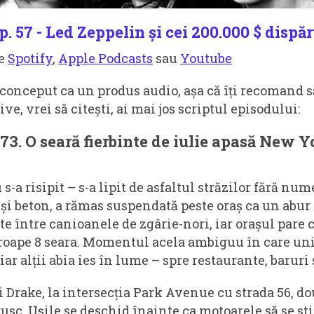
. 57 - Led Zeppelin și cei 200.000 $ dispăr
pe
Spotify
,
Apple Podcasts
sau
Youtube
conceput ca un produs audio, așa că îți recomand să
ve, vrei să citești, ai mai jos scriptul episodului:
3. O seară fierbinte de iulie apasă New Yo
s-a risipit – s-a lipit de asfaltul străzilor fără num
ă și beton, a rămas suspendată peste oraș ca un abur
te între canioanele de zgârie-nori, iar orașul pare c
oape 8 seara. Momentul acela ambiguu în care uni
ar alții abia ies în lume – spre restaurante, baruri
i Drake, la intersecția Park Avenue cu strada 56, d
rusc. Ușile se deschid înainte ca motoarele să se s