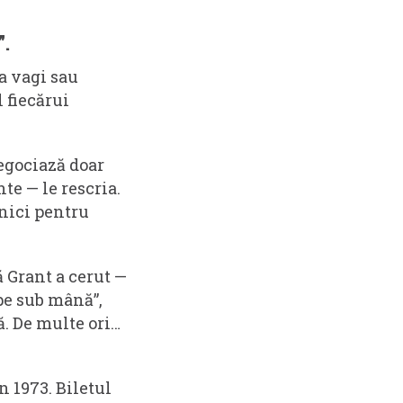
”.
ea vagi sau
 fiecărui
negociază doar
te — le rescria.
 nici pentru
ă Grant a cerut —
„pe sub mână”,
ă. De multe ori…
 1973. Biletul