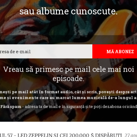
sau albume cunoscute.
Email
MĂ ABONEZ
Vreau să primesc pe mail cele mai noi
episoade.
ești pe mail atât în format audio, cât și scris, povești despre art
me și evenimente care au marcat lumea muzicală de-a lungul a
Fără spam
- adresa ta de mail e în siguranță și te poți dezabona oricând
UL 57 - LED ZEPPELIN ȘI CEI 200.000 $ DISPĂRUȚI
27 apr