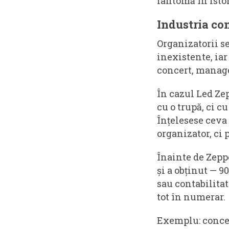
fantomă în isto
Industria con
Organizatorii se
inexistente, iar
concert, manage
În cazul Led Zep
cu o trupă, ci c
Înțelesese ceva 
organizator, ci 
Înainte de Zeppe
și a obținut — 9
sau contabilita
tot în numerar.
Exemplu: concer