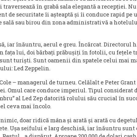
 și traversează în grabă sala elegantă a recepției. N
nt de securitate îi așteaptă și îi conduce rapid pe u
e sală sau birou din zona administrativă a hotelulu
ă, iar înăuntru, aerul e greu. Încărcat. Directorul h
În fața lui, doi bărbați prăbușiți în fotolii, cu fețele 
 sunt turiști. Sunt oamenii din spatele celui mai
lui: Led Zeppelin.
Cole – managerul de turneu. Celălalt e Peter Grant
i. Omul care conduce imperiul. Tipul considerat d
bru” al Led Zep datorită rolului său crucial în suc
 el ceva mai încolo.
imic, doar ridică mâna și arată și arată cu degetul
ete. Ușa seifului e larg deschisă, iar înăuntru sunt 
. Restul… a dispărut. Aproape 200.000 de dolari cash