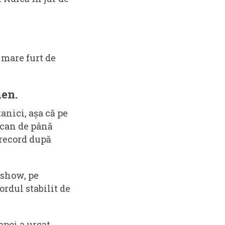
 mare furt de
men.
anici, așa că pe
ican de până
 record după
 show, pe
ordul stabilit de
apoi a urcat