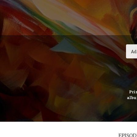
Prim
albu
EPISOD