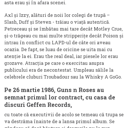
asta erau și în afara scenei.
Axl și Izzy, alături de noii lor colegi de trupă –
Slash, Duff și Steven - trăiau o viață autentică.
Petreceau și se îmbătau mai tare decât Motley Crue,
și-o trăgeau cu mai multe stripperițe decât Poison și
intrau în conflict cu LAPD-ul de câte ori aveau
ocazia. De fapt, se luau de oricine se uita mai cu
atenție la ei. Erau the real deal, iar piesele lor erau
grozave. Atracția pe care o exercitau asupra
publicului era de necontestat. Umpleau sălile la
celebrele cluburi Troubadour sau la Whisky A GoGo.
Pe 26 martie 1986, Guns n Roses au
semnat primul lor contract, cu casa de
discuri Geffen Records,
cu toate că executivii de acolo se temeau că trupa se
va destrăma înainte de a lansa primul album. Se