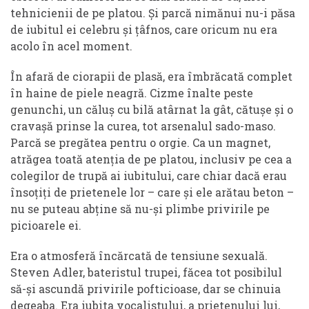
tehnicienii de pe platou. Și parcă nimănui nu-i păsa
de iubitul ei celebru și țâfnos, care oricum nu era
acolo în acel moment.
În afară de ciorapii de plasă, era îmbrăcată complet
în haine de piele neagră. Cizme înalte peste
genunchi, un căluș cu bilă atârnat la gât, cătușe și o
cravașă prinse la curea, tot arsenalul sado-maso.
Parcă se pregătea pentru o orgie. Ca un magnet,
atrăgea toată atenția de pe platou, inclusiv pe cea a
colegilor de trupă ai iubitului, care chiar dacă erau
însoțiți de prietenele lor – care și ele arătau beton –
nu se puteau abține să nu-și plimbe privirile pe
picioarele ei.
Era o atmosferă încărcată de tensiune sexuală.
Steven Adler, bateristul trupei, făcea tot posibilul
să-și ascundă privirile pofticioase, dar se chinuia
degeaba. Era iubita vocalistului, a prietenului lui,