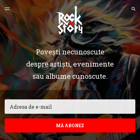
ULTIMA EDIȚIE
S
TOGGLE
MENU
ARHIVE
Povești necunoscute
despre artiști, evenimente
sau albume cunoscute.
Email
MĂ ABONEZ