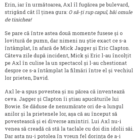
Erin, iar în următoarea, Axl îl fugărea pe bulevard,
strigând cât îl ținea gura:
O să-ți rup capul, băi omule
de tinichea!
Se pare că între astea două momente fusese și o
lovitură de pumn, dar nimeni nu știe exact ce s-a
întâmplat, în afară de Mick Jagger și Eric Clapton.
Câteva zile după incident, Mick și Eric l-au încolțit
pe Axl în culise la un spectacol și l-au chestionat
despre ce s-a întâmplat la filmări între el și vechiul
lor prieten, David.
Axl le-a spus povestea și nu părea că inventează
ceva. Jagger și Clapton îi știau apucăturile lui
Bowie. Se dăduse de nenumărate ori de-a lungul
anilor și la prietenele lor, așa că au început să
povestească și ei diverse amintiri. Lui Axl nu-i
venea să creadă că stă la taclale cu doi din idolii săi.
Dar asta nu-i potolea în vreun fel dorința de a-i