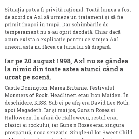
Situația putea fi privită rațional. Toată lumea a fost
de acord ca Axl să urmeze un tratament și să fie
primit înapoi în trupă. Dar schimbările de
temperament nu s-au oprit deodată. Chiar dacă
acum exista o explicație pentru ce simțea Axl
uneori, asta nu făcea ca furia lui să dispară.
Iar pe 20 august 1998, Axl nu se gândea
la nimic din toate astea atunci când a
urcat pe scenă.
Castle Donington, Marea Britanie. Festivalul
Monsters of Rock. Headlineri erau Iron Maiden. În
deschidere, KISS. Sub ei pe afiș era David Lee Roth,
apoi Megadeth. Iar și mai jos, Guns n Roses și
Halloween. În afară de Halloween, restul erau
clasici ai rockului, iar Guns n Roses erau singura
prospătură, noua senzație. Single-ul lor Sweet Child