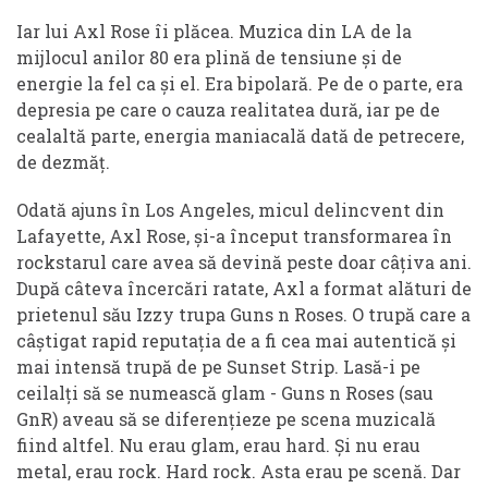
Iar lui Axl Rose îi plăcea. Muzica din LA de la
mijlocul anilor 80 era plină de tensiune și de
energie la fel ca și el. Era bipolară. Pe de o parte, era
depresia pe care o cauza realitatea dură, iar pe de
cealaltă parte, energia maniacală dată de petrecere,
de dezmăț.
Odată ajuns în Los Angeles, micul delincvent din
Lafayette, Axl Rose, și-a început transformarea în
rockstarul care avea să devină peste doar câțiva ani.
După câteva încercări ratate, Axl a format alături de
prietenul său Izzy trupa Guns n Roses. O trupă care a
câștigat rapid reputația de a fi cea mai autentică și
mai intensă trupă de pe Sunset Strip. Lasă-i pe
ceilalți să se numească glam - Guns n Roses (sau
GnR) aveau să se diferențieze pe scena muzicală
fiind altfel. Nu erau glam, erau hard. Și nu erau
metal, erau rock. Hard rock. Asta erau pe scenă. Dar