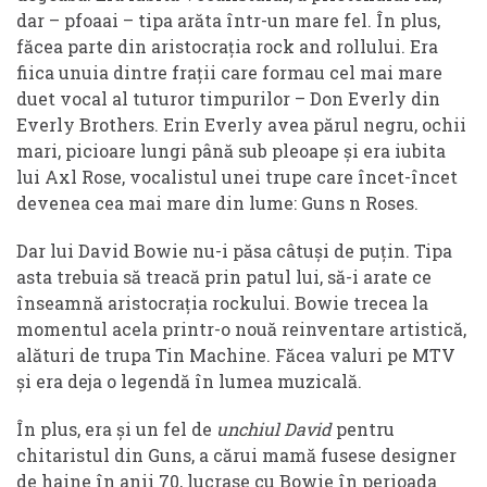
dar – pfoaai – tipa arăta într-un mare fel. În plus,
făcea parte din aristocrația rock and rollului. Era
fiica unuia dintre frații care formau cel mai mare
duet vocal al tuturor timpurilor – Don Everly din
Everly Brothers. Erin Everly avea părul negru, ochii
mari, picioare lungi până sub pleoape și era iubita
lui Axl Rose, vocalistul unei trupe care încet-încet
devenea cea mai mare din lume: Guns n Roses.
Dar lui David Bowie nu-i păsa câtuși de puțin. Tipa
asta trebuia să treacă prin patul lui, să-i arate ce
înseamnă aristocrația rockului. Bowie trecea la
momentul acela printr-o nouă reinventare artistică,
alături de trupa Tin Machine. Făcea valuri pe MTV
și era deja o legendă în lumea muzicală.
În plus, era și un fel de
unchiul David
pentru
chitaristul din Guns, a cărui mamă fusese designer
de haine în anii 70, lucrase cu Bowie în perioada