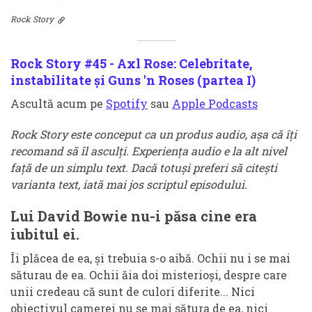
Rock Story
Rock Story #45 - Axl Rose: Celebritate,
instabilitate și Guns 'n Roses (partea I)
Ascultă acum pe
Spotify
sau
Apple Podcasts
Rock Story este conceput ca un produs audio, așa că îți
recomand să îl asculți. Experiența audio e la alt nivel
față de un simplu text. Dacă totuși preferi să citești
varianta text, iată mai jos scriptul episodului.
Lui David Bowie nu-i păsa cine era
iubitul ei.
Îi plăcea de ea, și trebuia s-o aibă. Ochii nu i se mai
săturau de ea. Ochii ăia doi misterioși, despre care
unii credeau că sunt de culori diferite... Nici
obiectivul camerei nu se mai sătura de ea, nici