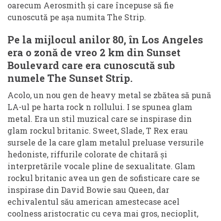
oarecum Aerosmith și care începuse să fie
cunoscută pe așa numita The Strip.
Pe la mijlocul anilor 80, în Los Angeles
era o zonă de vreo 2 km din Sunset
Boulevard care era cunoscută sub
numele The Sunset Strip.
Acolo, un nou gen de heavy metal se zbătea să pună
LA-ul pe harta rock n rollului. I se spunea glam
metal. Era un stil muzical care se inspirase din
glam rockul britanic. Sweet, Slade, T Rex erau
sursele de la care glam metalul preluase versurile
hedoniste, riffurile colorate de chitară și
interpretările vocale pline de sexualitate. Glam
rockul britanic avea un gen de sofisticare care se
inspirase din David Bowie sau Queen, dar
echivalentul său american amestecase acel
coolness aristocratic cu ceva mai gros, necioplit,