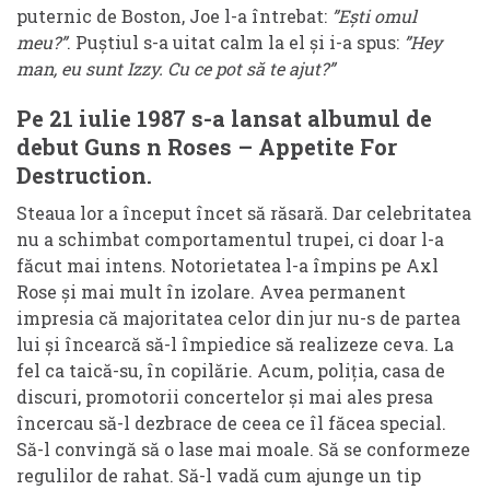
puternic de Boston, Joe l-a întrebat:
”Ești omul
meu?”
. Puștiul s-a uitat calm la el și i-a spus:
”Hey
man, eu sunt Izzy. Cu ce pot să te ajut?”
Pe 21 iulie 1987 s-a lansat albumul de
debut Guns n Roses – Appetite For
Destruction.
Steaua lor a început încet să răsară. Dar celebritatea
nu a schimbat comportamentul trupei, ci doar l-a
făcut mai intens. Notorietatea l-a împins pe Axl
Rose și mai mult în izolare. Avea permanent
impresia că majoritatea celor din jur nu-s de partea
lui și încearcă să-l împiedice să realizeze ceva. La
fel ca taică-su, în copilărie. Acum, poliția, casa de
discuri, promotorii concertelor și mai ales presa
încercau să-l dezbrace de ceea ce îl făcea special.
Să-l convingă să o lase mai moale. Să se conformeze
regulilor de rahat. Să-l vadă cum ajunge un tip