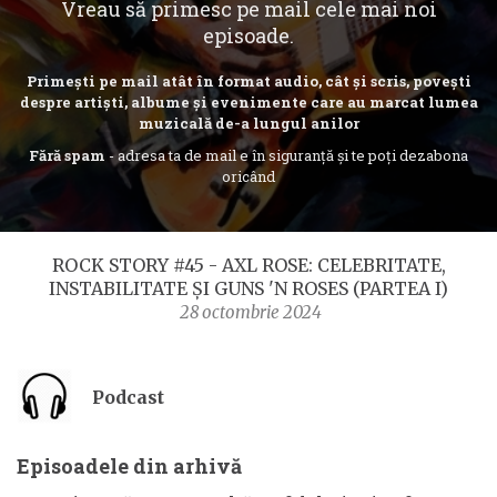
Vreau să primesc pe mail cele mai noi
episoade.
Primești pe mail atât în format audio, cât și scris, povești
despre artiști, albume și evenimente care au marcat lumea
muzicală de-a lungul anilor
Fără spam
- adresa ta de mail e în siguranță și te poți dezabona
oricând
ROCK STORY #45 - AXL ROSE: CELEBRITATE,
INSTABILITATE ȘI GUNS 'N ROSES (PARTEA I)
28 octombrie 2024
Podcast
Episoadele din arhivă