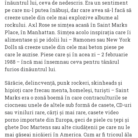
înăuntrul lui, ceva de nedescris. Era un sentiment
pe care nu-l putea înăbuși, dar care avea să-l facă să
creeze unele din cele mai explozive albume al
rockului. Axl Rose se simțea acasă în Saint Marks
Place, în Manhattan. Simțea acolo inspirația care îi
alimentase și pe idolii lui – Ramones sau New York
Dolls să creeze unele din cele mai beton piese pe
care le auzise. Piese care și în acea zi – 2 februarie
1988 – încă mai însemnau ceva pentru tânărul
furios dinăuntrul lui.
Sărăcie, delincvență, punk rockeri, skinheads și
hipioți care frecau menta, homeleși, turiști – Saint
Marks era o zonă boemă în care contraculturile se
ciocneau unele de altele sub formă de casete, CD-uri
sau viniluri rare, cărți și mai rare, casete video
porno importate din Europa, geci de piele cu țepi și
ghete Doc Martens sau alte ciudățenii pe care nu le
mai găseai nicăieri în America. Cum ar fi tricoul ăla