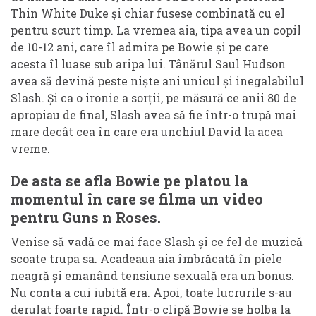
Thin White Duke și chiar fusese combinată cu el
pentru scurt timp. La vremea aia, tipa avea un copil
de 10-12 ani, care îl admira pe Bowie și pe care
acesta îl luase sub aripa lui. Tânărul Saul Hudson
avea să devină peste niște ani unicul și inegalabilul
Slash. Și ca o ironie a sorții, pe măsură ce anii 80 de
apropiau de final, Slash avea să fie într-o trupă mai
mare decât cea în care era unchiul David la acea
vreme.
De asta se afla Bowie pe platou la
momentul în care se filma un video
pentru Guns n Roses.
Venise să vadă ce mai face Slash și ce fel de muzică
scoate trupa sa. Acadeaua aia îmbrăcată în piele
neagră și emanând tensiune sexuală era un bonus.
Nu conta a cui iubită era. Apoi, toate lucrurile s-au
derulat foarte rapid. Într-o clipă Bowie se holba la