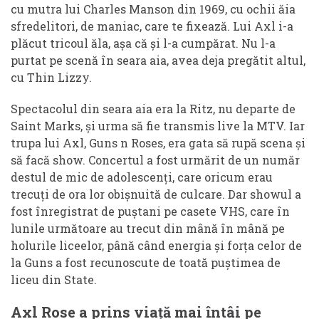
cu mutra lui Charles Manson din 1969, cu ochii ăia
sfredelitori, de maniac, care te fixează. Lui Axl i-a
plăcut tricoul ăla, așa că și l-a cumpărat. Nu l-a
purtat pe scenă în seara aia, avea deja pregătit altul,
cu Thin Lizzy.
Spectacolul din seara aia era la Ritz, nu departe de
Saint Marks, și urma să fie transmis live la MTV. Iar
trupa lui Axl, Guns n Roses, era gata să rupă scena și
să facă show. Concertul a fost urmărit de un număr
destul de mic de adolescenți, care oricum erau
trecuți de ora lor obișnuită de culcare. Dar showul a
fost înregistrat de puștani pe casete VHS, care în
lunile următoare au trecut din mână în mână pe
holurile liceelor, până când energia și forța celor de
la Guns a fost recunoscute de toată puștimea de
liceu din State.
Axl Rose a prins viață mai întâi pe