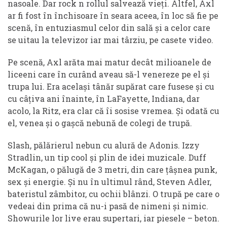
nasoale. Dar rock n rollul salvează vieți. Altfel, Axl
ar fi fost în închisoare în seara aceea, în loc să fie pe
scenă, în entuziasmul celor din sală și a celor care
se uitau la televizor iar mai târziu, pe casete video.
Pe scenă, Axl arăta mai matur decât milioanele de
liceeni care în curând aveau să-l venereze pe el și
trupa lui. Era același tânăr supărat care fusese și cu
cu câțiva ani înainte, în LaFayette, Indiana, dar
acolo, la Ritz, era clar că îi sosise vremea. Și odată cu
el, venea și o gașcă nebună de colegi de trupă.
Slash, pălărierul nebun cu alură de Adonis. Izzy
Stradlin, un tip cool și plin de idei muzicale. Duff
McKagan, o pălugă de 3 metri, din care țâșnea punk,
sex și energie. Și nu în ultimul rând, Steven Adler,
bateristul zâmbitor, cu ochii blânzi. O trupă pe care o
vedeai din prima că nu-i pasă de nimeni și nimic.
Showurile lor live erau supertari, iar piesele – beton.