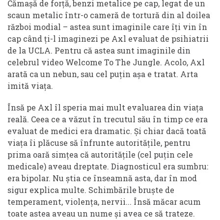
Cămașă de forță, benzi metalice pe cap, legat de un
scaun metalic într-o cameră de tortură din al doilea
război modial – astea sunt imaginile care îți vin în
cap când ți-l imaginezi pe Axl evaluat de psihiatrii
de la UCLA. Pentru că astea sunt imaginile din
celebrul video Welcome To The Jungle. Acolo, Axl
arată ca un nebun, sau cel puțin așa e tratat. Arta
imită viața.
Însă pe Axl îl speria mai mult evaluarea din viața
reală. Ceea ce a văzut în trecutul său în timp ce era
evaluat de medici era dramatic. Și chiar dacă toată
viața îi plăcuse să înfrunte autoritățile, pentru
prima oară simțea că autoritățile (cel puțin cele
medicale) aveau dreptate. Diagnosticul era sumbru:
era bipolar. Nu știa ce înseamnă asta, dar în mod
sigur explica multe. Schimbările bruște de
temperament, violența, nervii... Însă măcar acum
toate astea aveau un nume și avea ce să trateze.