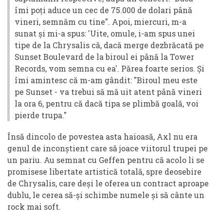
îmi poți aduce un cec de 75.000 de dolari până
vineri, semnăm cu tine". Apoi, miercuri, m-a
sunat și mi-a spus: 'Uite, omule, i-am spus unei
tipe de la Chrysalis că, dacă merge dezbrăcată pe
Sunset Boulevard de la biroul ei până la Tower
Records, vom semna cu ea'. Părea foarte serios. Și
îmi amintesc că m-am gândit: "Biroul meu este
pe Sunset - va trebui să mă uit atent până vineri
la ora 6, pentru că dacă tipa se plimbă goală, voi
pierde trupa."
Însă dincolo de povestea asta haioasă, Axl nu era
genul de inconștient care să joace viitorul trupei pe
un pariu. Au semnat cu Geffen pentru că acolo li se
promisese libertate artistică totală, spre deosebire
de Chrysalis, care deși le oferea un contract aproape
dublu, le cerea să-și schimbe numele și să cânte un
rock mai soft.