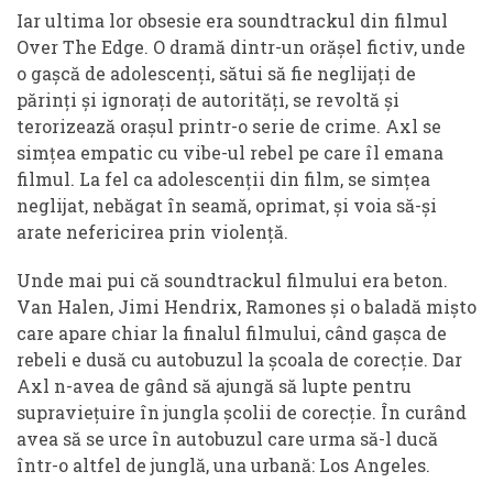
Iar ultima lor obsesie era soundtrackul din filmul
Over The Edge. O dramă dintr-un orășel fictiv, unde
o gașcă de adolescenți, sătui să fie neglijați de
părinți și ignorați de autorități, se revoltă și
terorizează orașul printr-o serie de crime. Axl se
simțea empatic cu vibe-ul rebel pe care îl emana
filmul. La fel ca adolescenții din film, se simțea
neglijat, nebăgat în seamă, oprimat, și voia să-și
arate nefericirea prin violență.
Unde mai pui că soundtrackul filmului era beton.
Van Halen, Jimi Hendrix, Ramones și o baladă mișto
care apare chiar la finalul filmului, când gașca de
rebeli e dusă cu autobuzul la școala de corecție. Dar
Axl n-avea de gând să ajungă să lupte pentru
supraviețuire în jungla școlii de corecție. În curând
avea să se urce în autobuzul care urma să-l ducă
într-o altfel de junglă, una urbană: Los Angeles.