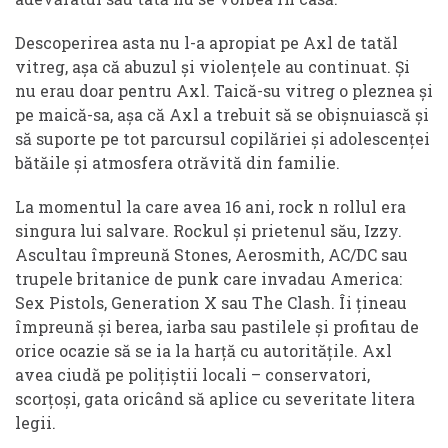
Descoperirea asta nu l-a apropiat pe Axl de tatăl
vitreg, așa că abuzul și violențele au continuat. Și
nu erau doar pentru Axl. Taică-su vitreg o pleznea și
pe maică-sa, așa că Axl a trebuit să se obișnuiască și
să suporte pe tot parcursul copilăriei și adolescenței
bătăile și atmosfera otrăvită din familie.
La momentul la care avea 16 ani, rock n rollul era
singura lui salvare. Rockul și prietenul său, Izzy.
Ascultau împreună Stones, Aerosmith, AC/DC sau
trupele britanice de punk care invadau America:
Sex Pistols, Generation X sau The Clash. Îi țineau
împreună și berea, iarba sau pastilele și profitau de
orice ocazie să se ia la harță cu autoritățile. Axl
avea ciudă pe polițiștii locali – conservatori,
scorțoși, gata oricând să aplice cu severitate litera
legii.