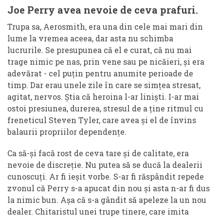
Joe Perry avea nevoie de ceva prafuri.
Trupa sa, Aerosmith, era una din cele mai mari din
lume la vremea aceea, dar asta nu schimba
lucrurile. Se presupunea că el e curat, că nu mai
trage nimic pe nas, prin vene sau pe nicăieri, și era
adevărat - cel puțin pentru anumite perioade de
timp. Dar erau unele zile în care se simțea stresat,
agitat, nervos. Știa că heroina l-ar liniști. I-ar mai
ostoi presiunea, durerea, stresul de a ține ritmul cu
freneticul Steven Tyler, care avea și el de învins
balaurii propriilor dependențe.
Ca să-și facă rost de ceva tare și de calitate, era
nevoie de discreție. Nu putea să se ducă la dealerii
cunoscuți. Ar fi ieșit vorbe. S-ar fi răspândit repede
zvonul că Perry s-a apucat din nou și asta n-ar fi dus
la nimic bun. Așa că s-a gândit să apeleze la un nou
dealer. Chitaristul unei trupe tinere, care imita