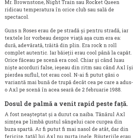
Mr. Brownstone, Night Train sau Rocket Queen
ridicau temperatura în orice club sau sală de
spectacol.
Guns n Roses erau de pe stradă și pentru stradă, iar
textele lor vorbeau despre viață așa cum era ea:
dură, adevărată, trăită din plin. Era rock n roll
complet autentic. Iar băieții erau cool până la capăt.
Orice făceau pe scenă era cool. Chiar și când luau
niște acorduri false, ieșeau din ritm sau când Axl își
pierdea suflul, tot erau cool. N-ai fi putut găsi o
variantă mai bună de trupă decât cea pe care a adus-
o Axl pe scenă în acea seară de 2 februarie 1988.
Dosul de palmă a venit rapid peste față.
A fost neașteptat și a durut ca naiba. Tânărul Axl
simțea pe limbă gustul sângelui care curgea din
buza spartă. Ar fi putut fi mai nasol de atât, dar din
fericire, tatăl lui Axl nu purta inele. Bijuteriile erau