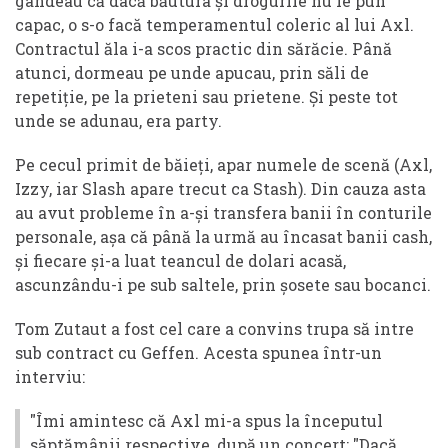
gândeau că dacă băutura și drogurile nu le pun
capac, o s-o facă temperamentul coleric al lui Axl.
Contractul ăla i-a scos practic din sărăcie. Până
atunci, dormeau pe unde apucau, prin săli de
repetiție, pe la prieteni sau prietene. Și peste tot
unde se adunau, era party.
Pe cecul primit de băieți, apar numele de scenă (Axl,
Izzy, iar Slash apare trecut ca Stash). Din cauza asta
au avut probleme în a-și transfera banii în conturile
personale, așa că până la urmă au încasat banii cash,
și fiecare și-a luat teancul de dolari acasă,
ascunzându-i pe sub saltele, prin șosete sau bocanci.
Tom Zutaut a fost cel care a convins trupa să intre
sub contract cu Geffen. Acesta spunea într-un
interviu:
"Îmi amintesc că Axl mi-a spus la începutul
săptămânii respective, după un concert: "Dacă