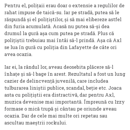
Pentru el, polițaii erau doar o extensie a regulilor de
rahat impuse de taică-su. Iar pe stradă, putea să le
răspundă și el polițiștilor, și să mai elibereze astfel
din furia acumulată. Acasă nu putea să-și dea
drumul la gură așa cum putea pe stradă. Plus că
polițiștii trebuiau mai întâi să-l prindă. Așa că Axl
se lua în gură cu poliția din Lafayette de câte ori
avea ocazia.
Iar ei, la rândul lor, aveau deosebita plăcere să-l
înhațe și să-l bage în arest. Rezultatul a fost un lung
cazier de delincvență juvenilă, care includea
tulburarea liniștii publice, scandal, beție etc. Joaca
asta cu polițiștii era distractivă, dar pentru Axl,
muzica devenise mai importantă. Împreună cu Izzy
formase o mică trupă și cântau pe oriunde aveau
ocazia. Dar de cele mai multe ori repetau sau
ascultau maeștrii rockului.