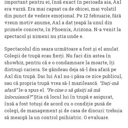
important pentru ei, însă exact în perioada aia, Axl
era varză. Era mai capsat ca de obicei, mai volatil
din punct de vedere emoțional. Pe 12 februarie, fără
vreun motiv anume, Axl a dat țeapă la unul din
primele concerte, în Phoenix, Arizona. N-a venit la
spectacol și nimeni nu știa unde e.
Spectacolul din seara următoare a fost și el anulat.
Colegii de trupă erau fierți. Nu faci din astea în
showbiz, pentru că e o condamnare la moarte, îți
distrugi cariera. Se gândeau deja să-l dea afară pe
Axl din trupă. Dar lui Axl nu-i păsa ce zice publicul,
sau că propria trupă vrea să-l mazilească.
”Dați-mă
afară”
le-a spus el.
”Pe cine o să găsiți să mă
înlocuiască?”
Știa că locul lui în trupă e asigurat,
însă a fost totuși de acord cu o condiție pusă de
colegi, de management și de casa de discuri: trebuia
să meargă la un control psihiatric. O evaluare.