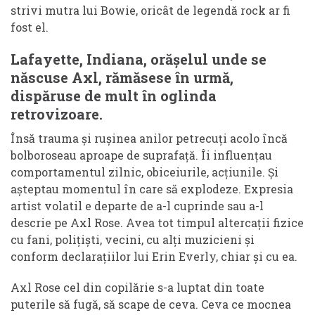
strivi mutra lui Bowie, oricât de legendă rock ar fi
fost el.
Lafayette, Indiana, orășelul unde se
născuse Axl, rămăsese în urmă,
dispăruse de mult în oglinda
retrovizoare.
Însă trauma și rușinea anilor petrecuți acolo încă
bolboroseau aproape de suprafață. Îi influențau
comportamentul zilnic, obiceiurile, acțiunile. Și
așteptau momentul în care să explodeze. Expresia
artist volatil e departe de a-l cuprinde sau a-l
descrie pe Axl Rose. Avea tot timpul altercații fizice
cu fani, polițiști, vecini, cu alți muzicieni și
conform declarațiilor lui Erin Everly, chiar și cu ea.
Axl Rose cel din copilărie s-a luptat din toate
puterile să fugă, să scape de ceva. Ceva ce mocnea