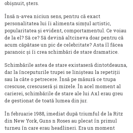
obișnuit, șters.
Însă n-avea niciun sens, pentru că exact
personalitatea lui îi alimenta simțul artistic,
popularitatea și evident, comportamentul. Ce voiau
de la el? Să ce? Să devină altcineva doar pentru că
acum căpătase un pic de celebritate? Asta îl făcea
paranoic și îi crea schimbări de stare dramatice.
Schimbările astea de stare existaseră dintotdeauna,
dar la începuturile trupei se linișteau la repetiții
sau la câte o petrecere. Însă pe măsură ce trupa
crescuse, crescuseră și mizele. În acel moment al
carierei, schimbările de stare ale lui Axl erau greu
de gestionat de toată lumea din jur.
În februarie 1988, imediat după triumful de la Ritz
din New York, Guns n Roses au plecat în primul
turneu în care erau headlineri. Era un moment