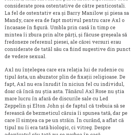
considerate prea ostentative de către penticostali.
La fel de ostentativ era și Barry Manilow și piesa sa
Mandy, care era de fapt motivul pentru care Axl o
încasase în figură. Umbla prin casă în timp ce
mintea îi zbura prin alte părți, și făcuse greșeala să
fredoneze referenul piesei, ale cărei versuri erau
considerate de tatăl său ca fiind sugestive din punct
de vedere sexual.
Axl nu înțelegea care era relația lui de rudenie cu
tipul ăsta, un abuzator plin de fixații religioase. De
fapt, Axl nu era înrudit în niciun fel cu individul,
doar că încă nu știa asta. Tânărul Axl Rose nu știa
mare lucru în afară de discurile sale cu Led
Zeppelin și Elton John și de faptul că trebuia să se
ferească de bezmeticul căruia îi spunea tată, dar pe
care îl simțea ca pe un străin. În curând, a aflat că
tipul nu îi era tată biologic, ci vitreg. Despre
adevăratul său tată nu se vorbea în casă.