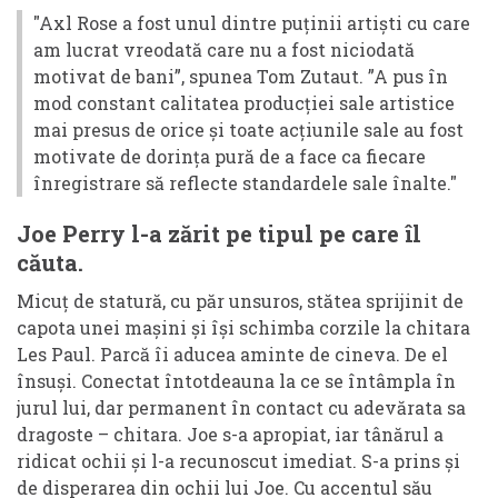
"Axl Rose a fost unul dintre puținii artiști cu care
am lucrat vreodată care nu a fost niciodată
motivat de bani”, spunea Tom Zutaut. ”A pus în
mod constant calitatea producției sale artistice
mai presus de orice și toate acțiunile sale au fost
motivate de dorința pură de a face ca fiecare
înregistrare să reflecte standardele sale înalte."
Joe Perry l-a zărit pe tipul pe care îl
căuta.
Micuț de statură, cu păr unsuros, stătea sprijinit de
capota unei mașini și își schimba corzile la chitara
Les Paul. Parcă îi aducea aminte de cineva. De el
însuși. Conectat întotdeauna la ce se întâmpla în
jurul lui, dar permanent în contact cu adevărata sa
dragoste – chitara. Joe s-a apropiat, iar tânărul a
ridicat ochii și l-a recunoscut imediat. S-a prins și
de disperarea din ochii lui Joe. Cu accentul său