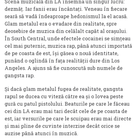
Scena muzicală din LA însemna un singur lucru:
dezmăț. Iar fanii erau încântați. Veneau în fiecare
seară să vadă îndeaproape hedonismul la el acasă.
Glam metalul era o evadare din realitate, spre
deosebire de muzica din celălalt capăt al orașului.
În South Central, unde efectele cocainei se simțeau
cel mai puternic, muzica rap, până atunci importată
de pe coasta de est, își găsea o nouă identitate,
punând o oglindă în fața realității dure din Los
Angeles. A ajuns să fie cunoscută sub numele de
gangsta rap.
Și dacă glam metalul fugea de realitate, gangsta
rapul se ducea cu viteză către ea și o lovea peste
gură cu patul pistolului. Beaturile pe care le făceau
cei din LA erau mai tari decât cele de pe coasta de
est, iar versurile pe care le scuipau erau mai directe
și mai pline de cuvinte interzise decât orice se
auzise până atunci în muzică.