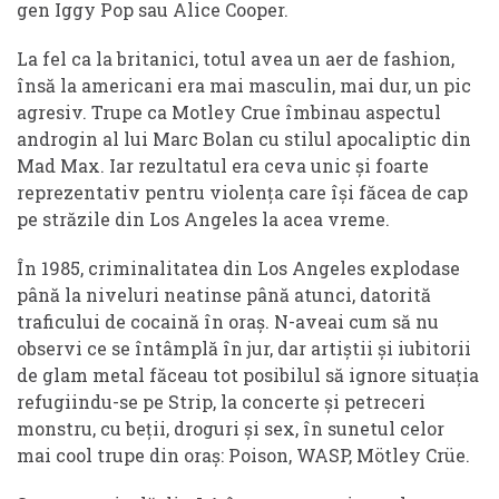
gen Iggy Pop sau Alice Cooper.
La fel ca la britanici, totul avea un aer de fashion,
însă la americani era mai masculin, mai dur, un pic
agresiv. Trupe ca Motley Crue îmbinau aspectul
androgin al lui Marc Bolan cu stilul apocaliptic din
Mad Max. Iar rezultatul era ceva unic și foarte
reprezentativ pentru violența care își făcea de cap
pe străzile din Los Angeles la acea vreme.
În 1985, criminalitatea din Los Angeles explodase
până la niveluri neatinse până atunci, datorită
traficului de cocaină în oraș. N-aveai cum să nu
observi ce se întâmplă în jur, dar artiștii și iubitorii
de glam metal făceau tot posibilul să ignore situația
refugiindu-se pe Strip, la concerte și petreceri
monstru, cu beții, droguri și sex, în sunetul celor
mai cool trupe din oraș: Poison, WASP, Mötley Crüe.