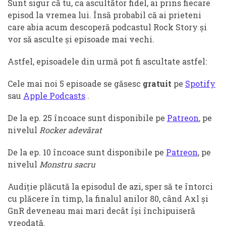
Sunt sigur că tu, ca ascultător fidel, ai prins fiecare
episod la vremea lui. Însă probabil că ai prieteni
care abia acum descoperă podcastul Rock Story și
vor să asculte și episoade mai vechi.
Astfel, episoadele din urmă pot fi ascultate astfel:
Cele mai noi 5 episoade se găsesc
gratuit
pe
Spotify
sau
Apple Podcasts
.
De la ep. 25 încoace sunt disponibile pe
Patreon
, pe
nivelul
Rocker adevărat
De la ep. 10 încoace sunt disponibile pe
Patreon
, pe
nivelul
Monstru sacru
Audiție plăcută la episodul de azi, sper să te întorci
cu plăcere în timp, la finalul anilor 80, când Axl și
GnR deveneau mai mari decât își închipuiseră
vreodată.