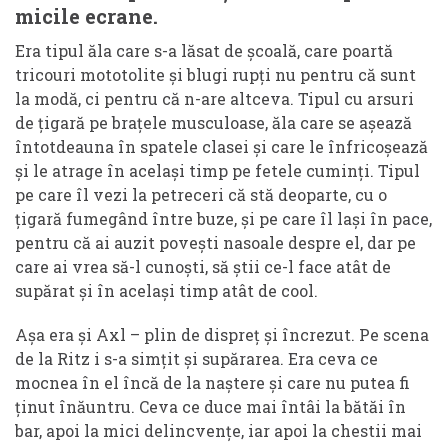
micile ecrane.
Era tipul ăla care s-a lăsat de școală, care poartă
tricouri mototolite și blugi rupți nu pentru că sunt
la modă, ci pentru că n-are altceva. Tipul cu arsuri
de țigară pe brațele musculoase, ăla care se așează
întotdeauna în spatele clasei și care le înfricoșează
și le atrage în același timp pe fetele cuminți. Tipul
pe care îl vezi la petreceri că stă deoparte, cu o
țigară fumegând între buze, și pe care îl lași în pace,
pentru că ai auzit povești nasoale despre el, dar pe
care ai vrea să-l cunoști, să știi ce-l face atât de
supărat și în același timp atât de cool.
Așa era și Axl – plin de dispreț și încrezut. Pe scena
de la Ritz i s-a simțit și supărarea. Era ceva ce
mocnea în el încă de la naștere și care nu putea fi
ținut înăuntru. Ceva ce duce mai întâi la bătăi în
bar, apoi la mici delincvențe, iar apoi la chestii mai