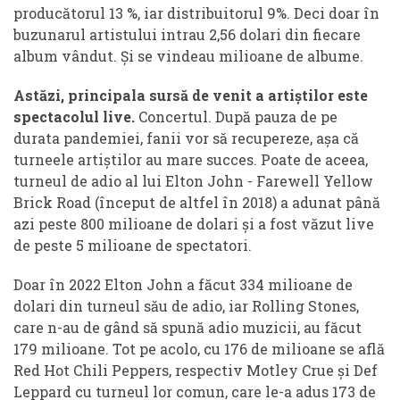
producătorul 13 %, iar distribuitorul 9%. Deci doar în
buzunarul artistului intrau 2,56 dolari din fiecare
album vândut. Și se vindeau milioane de albume.
Astăzi, principala sursă de venit a artiștilor este
spectacolul live.
Concertul. După pauza de pe
durata pandemiei, fanii vor să recupereze, așa că
turneele artiștilor au mare succes. Poate de aceea,
turneul de adio al lui Elton John - Farewell Yellow
Brick Road (început de altfel în 2018) a adunat până
azi peste 800 milioane de dolari și a fost văzut live
de peste 5 milioane de spectatori.
Doar în 2022 Elton John a făcut 334 milioane de
dolari din turneul său de adio, iar Rolling Stones,
care n-au de gând să spună adio muzicii, au făcut
179 milioane. Tot pe acolo, cu 176 de milioane se află
Red Hot Chili Peppers, respectiv Motley Crue și Def
Leppard cu turneul lor comun, care le-a adus 173 de