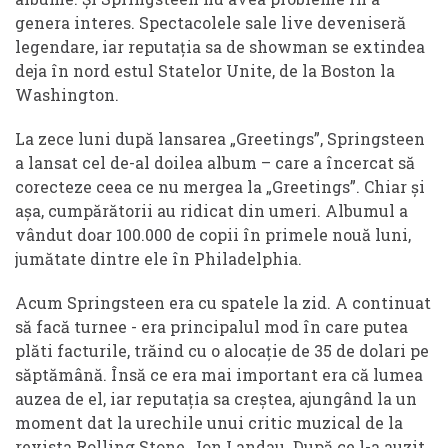
genera interes. Spectacolele sale live deveniseră
legendare, iar reputația sa de showman se extindea
deja în nord estul Statelor Unite, de la Boston la
Washington.
La zece luni după lansarea „Greetings”, Springsteen
a lansat cel de-al doilea album – care a încercat să
corecteze ceea ce nu mergea la „Greetings”. Chiar și
așa, cumpărătorii au ridicat din umeri. Albumul a
vândut doar 100.000 de copii în primele nouă luni,
jumătate dintre ele în Philadelphia.
Acum Springsteen era cu spatele la zid. A continuat
să facă turnee - era principalul mod în care putea
plăti facturile, trăind cu o alocație de 35 de dolari pe
săptămână. Însă ce era mai important era că lumea
auzea de el, iar reputația sa creștea, ajungând la un
moment dat la urechile unui critic muzical de la
revista Rolling Stone, Jon Landau. După ce l-a auzit