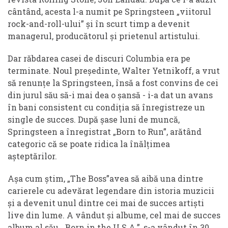
cântând, acesta l-a numit pe Springsteen „viitorul
rock-and-roll-ului” și în scurt timp a devenit
managerul, producătorul și prietenul artistului.
Dar răbdarea casei de discuri Columbia era pe
terminate. Noul președinte, Walter Yetnikoff, a vrut
să renunțe la Springsteen, însă a fost convins de cei
din jurul său să-i mai dea o șansă - i-a dat un avans
în bani consistent cu condiția să înregistreze un
single de succes. După șase luni de muncă,
Springsteen a înregistrat „Born to Run”, arătând
categoric că se poate ridica la înălțimea
așteptărilor.
Așa cum știm, „The Boss”avea să aibă una dintre
carierele cu adevărat legendare din istoria muzicii
și a devenit unul dintre cei mai de succes artiști
live din lume. A vândut și albume, cel mai de succes
album al său, „Born in the U.S.A.”, s-a vândut în 30