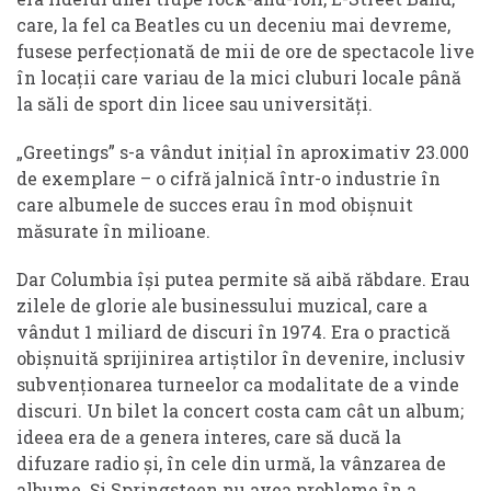
care, la fel ca Beatles cu un deceniu mai devreme,
fusese perfecționată de mii de ore de spectacole live
în locații care variau de la mici cluburi locale până
la săli de sport din licee sau universități.
„Greetings” s-a vândut inițial în aproximativ 23.000
de exemplare – o cifră jalnică într-o industrie în
care albumele de succes erau în mod obișnuit
măsurate în milioane.
Dar Columbia își putea permite să aibă răbdare. Erau
zilele de glorie ale businessului muzical, care a
vândut 1 miliard de discuri în 1974. Era o practică
obișnuită sprijinirea artiștilor în devenire, inclusiv
subvenționarea turneelor ca modalitate de a vinde
discuri. Un bilet la concert costa cam cât un album;
ideea era de a genera interes, care să ducă la
difuzare radio și, în cele din urmă, la vânzarea de
albume. Și Springsteen nu avea probleme în a