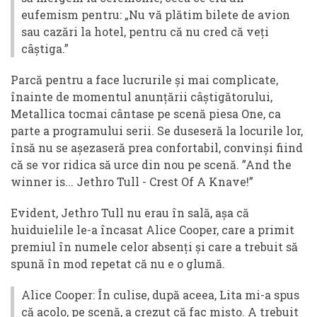
eufemism pentru: „Nu vă plătim bilete de avion
sau cazări la hotel, pentru că nu cred că veți
câștiga.”
Parcă pentru a face lucrurile și mai complicate,
înainte de momentul anunțării câștigătorului,
Metallica tocmai cântase pe scenă piesa One, ca
parte a programului serii. Se duseseră la locurile lor,
însă nu se așezaseră prea confortabil, convinși fiind
că se vor ridica să urce din nou pe scenă. ”And the
winner is... Jethro Tull - Crest Of A Knave!”
Evident, Jethro Tull nu erau în sală, așa că
huiduielile le-a încasat Alice Cooper, care a primit
premiul în numele celor absenți și care a trebuit să
spună în mod repetat că nu e o glumă.
Alice Cooper: În culise, după aceea, Lita mi-a spus
că acolo, pe scenă, a crezut că fac mișto. A trebuit