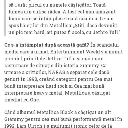
să-i arăt plicul cu numele câștigător. Toată
lumea din culise râdea. A fost cel mai amuzant
lucru care se întâmplase toată noaptea. Le-am
spus băieților din Metallica: „Știți, dacă deveniți
un pic mai hard, ați putea fi acolo, cu Jethro Tull.”
Ce s-a întâmplat după această gafă?
În scandalul
media care a urmat, Entertainment Weekly a numit
premiul primit de Jethro Tull cea mai mare
răsturnare de situație din istoria Grammy. Ca
urmare a criticilor, NARAS a separat cele două
genuri în 1990, creând categorii pentru Cea mai
bună interpretare hard rock și Cea mai bună
interpretare heavy metal. Metallica a câștigat
imediat cu One.
Când albumul Metallica Black a câștigat un alt
Grammy pentru cea mai bună performanță metal în
1992, Lars Ulrich i-a mulțumit ironic celor de la