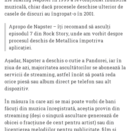
muzicală, chiar dacă procesele deschise ulterior de
casele de discuri au îngropat-o în 2001.
Apropo de Napster – îți recomand să asculți
episodul 7 din Rock Story, unde am vorbit despre
procesul deschis de Metallica împotriva
aplicației.
Așadar, Napster a deschis o cutie a Pandorei, iar în
ziua de azi, majoritatea ascultătorilor se abonează la
servicii de streaming, astfel încât să poată reda
orice piesă sau album direct pe telefon sau alt
dispozitiv.
În măsura în care azi se mai poate vorbi de bani
făcuți din muzica înregistrată, aceștia provin din
streaming (deși o singură ascultare generează de
obicei o fracțiune de cent pentru artist) sau din
licențierea melodiilor pentru publicitate, film și