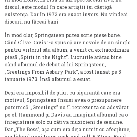
discul, este modul în care artiștii își câștigă
existența. Dar în 1973 era exact invers. Nu vindeai
discuri, nu făceai bani.
În mod clar, Springsteen putea scrie piese bune.
Când Clive Davis i-a spus că are nevoie de un single
pentru viitorul său album, a venit cu extraordinara
piesă „Spirit in the Night”. Lucrurile arătau bine
când albumul de debut al lui Springsteen,
„Greetings From Asbury Park”, a fost lansat pe 5
ianuarie 1973. Însă albumul a eşuat.
Deși era imposibil de știut cu siguranță care era
motivul, Springsteen însuși avea o presupunere
puternică: „Greetings” nu îl reprezenta cu adevărat
pe el. Hammond și Davis au imaginat albumul ca o
înregistrare solo cu câțiva muzicieni de sesiune.
Dar „The Boss”, așa cum era deja numit cu afecțiune,
era liderul unei trupe rock-and-roll, E-Street Band,