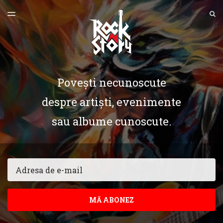
ULTIMA EDIȚIE
S
TOGGLE
MENU
ARHIVE
Povești necunoscute
despre artiști, evenimente
sau albume cunoscute.
Email
MĂ ABONEZ