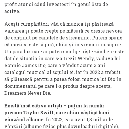
profit atunci când investești în genul ăsta de
active.
Acești cumpărători văd că muzica își păstrează
valoarea și poate crește pe măsură ce crește nevoia
de conținut pe canalele de streaming. Putem spune
că muzica este sigură, chiar și în vremuri nesigure.
Un paradox care ar putea smulge niște zâmbete este
dat de situația în care s-a trezit Wendy, văduva lui
Ronnie James Dio, care a vândut acum 3 ani
catalogul muzical al soțului ei, iar în 2022 a trebuit
să plătească pentru a putea folosi muzica lui Dio în
documentarul pe care l-a produs despre acesta,
Dreamers Never Die.
Există însă câțiva artiști – puțini la număr -
precum Taylor Swift, care chiar câștigă bani
vânzând albume.
În 2022, ea a avut 1,8 miliarde
vânzări (albume fizice plus downloaduri digitale),