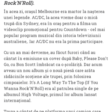
Rock'N'Roll)
.
În acea zi, orașul Melbourne era martor la nașterea
unei legende. AC/DC, la acea vreme doar o mică
trupă din Sydney, era în oraș pentru a filma un
videoclip promoțional pentru Countdown - cel mai
popular program muzical din istoria televiziunii
australiene,. Iar AC/DC nu era la prima participare.
Cu un an mai devreme, au făcut furori când au
cântat în emisiune un cover după Baby, Please Don't
Go, cu Bon Scott îmbrăcat ca o școlăriță. Dar acum
aveau un nou album și o nouă piesă care arăta
rădăcinile scoțiene ale trupei, prin folosirea
cimpoaielor. It's A Long Way To The Top (If You
Wanna Rock'N'Roll) era al patrulea single de pe
albumul High Voltage, primul lor album lansat
internațional.
Trupa a cântat de pe platforma unui camion care