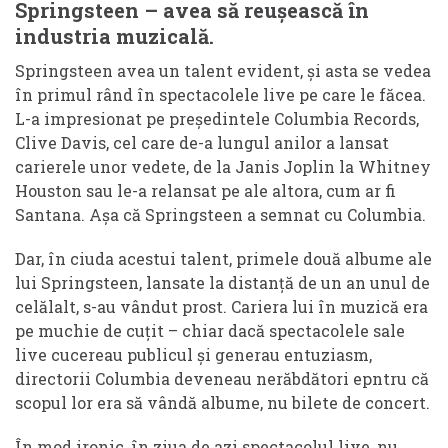
Springsteen – avea să reușească în
industria muzicală.
Springsteen avea un talent evident, și asta se vedea
în primul rând în spectacolele live pe care le făcea.
L-a impresionat pe președintele Columbia Records,
Clive Davis, cel care de-a lungul anilor a lansat
carierele unor vedete, de la Janis Joplin la Whitney
Houston sau le-a relansat pe ale altora, cum ar fi
Santana. Așa că Springsteen a semnat cu Columbia.
Dar, în ciuda acestui talent, primele două albume ale
lui Springsteen, lansate la distanță de un an unul de
celălalt, s-au vândut prost. Cariera lui în muzică era
pe muchie de cuțit – chiar dacă spectacolele sale
live cucereau publicul și generau entuziasm,
directorii Columbia deveneau nerăbdători epntru că
scopul lor era să vândă albume, nu bilete de concert.
În mod ironic, în ziua de azi spectacolul live, nu