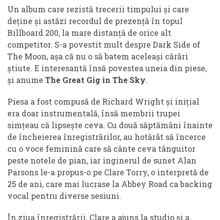
Un album care rezistă trecerii timpului și care
deține și astăzi recordul de prezență în topul
Billboard 200, la mare distanță de orice alt
competitor. S-a povestit mult despre Dark Side of
The Moon, așa că nu o să batem aceleași cărări
știute. E interesantă însă povestea uneia din piese,
și anume
The Great Gig in The Sky
.
Piesa a fost compusă de Richard Wright și inițial
era doar instrumentală, însă membrii trupei
simțeau că lipsește ceva. Cu două săptămâni înainte
de încheierea înregistrărilor, au hotărât să încerce
cu o voce feminină care să cânte ceva tânguitor
peste notele de pian, iar inginerul de sunet Alan
Parsons le-a propus-o pe Clare Torry, o interpretă de
25 de ani, care mai lucrase la Abbey Road ca backing
vocal pentru diverse sesiuni.
În ziua înregistrării, Clare a ajuns la studio și a