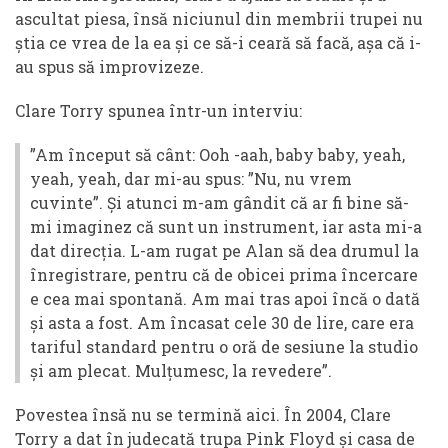
ascultat piesa, însă niciunul din membrii trupei nu
știa ce vrea de la ea și ce să-i ceară să facă, așa că i-
au spus să improvizeze.
Clare Torry spunea într-un interviu:
”Am început să cânt: Ooh -aah, baby baby, yeah,
yeah, yeah, dar mi-au spus: ”Nu, nu vrem
cuvinte”. Și atunci m-am gândit că ar fi bine să-
mi imaginez că sunt un instrument, iar asta mi-a
dat direcția. L-am rugat pe Alan să dea drumul la
înregistrare, pentru că de obicei prima încercare
e cea mai spontană. Am mai tras apoi încă o dată
și asta a fost. Am încasat cele 30 de lire, care era
tariful standard pentru o oră de sesiune la studio
și am plecat. Mulțumesc, la revedere”.
Povestea însă nu se termină aici. În 2004, Clare
Torry a dat în judecată trupa Pink Floyd și casa de