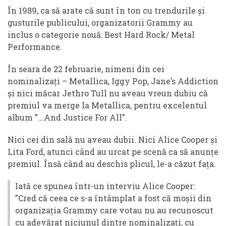
În 1989, ca să arate că sunt în ton cu trendurile și
gusturile publicului, organizatorii Grammy au
inclus o categorie nouă: Best Hard Rock/ Metal
Performance.
În seara de 22 februarie, nimeni din cei
nominalizați – Metallica, Iggy Pop, Jane’s Addiction
și nici măcar Jethro Tull nu aveau vreun dubiu că
premiul va merge la Metallica, pentru excelentul
album ”...And Justice For All”.
Nici cei din sală nu aveau dubii. Nici Alice Cooper și
Lita Ford, atunci când au urcat pe scenă ca să anunțe
premiul. Însă când au deschis plicul, le-a căzut fața.
Iată ce spunea într-un interviu Alice Cooper:
”Cred că ceea ce s-a întâmplat a fost că moșii din
organizația Grammy care votau nu au recunoscut
cu adevărat niciunul dintre nominalizați, cu