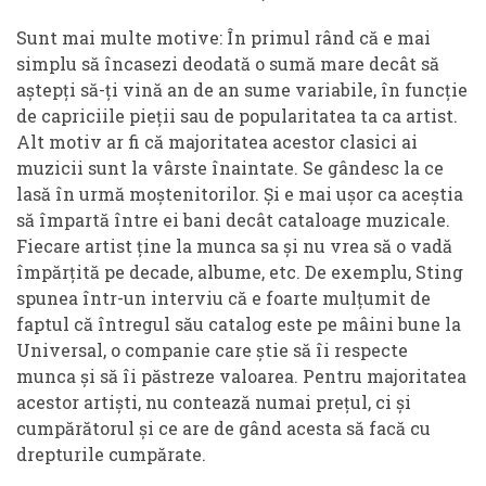
Sunt mai multe motive: În primul rând că e mai
simplu să încasezi deodată o sumă mare decât să
aștepți să-ți vină an de an sume variabile, în funcție
de capriciile pieții sau de popularitatea ta ca artist.
Alt motiv ar fi că majoritatea acestor clasici ai
muzicii sunt la vârste înaintate. Se gândesc la ce
lasă în urmă moștenitorilor. Și e mai ușor ca aceștia
să împartă între ei bani decât cataloage muzicale.
Fiecare artist ține la munca sa și nu vrea să o vadă
împărțită pe decade, albume, etc. De exemplu, Sting
spunea într-un interviu că e foarte mulțumit de
faptul că întregul său catalog este pe mâini bune la
Universal, o companie care știe să îi respecte
munca și să îi păstreze valoarea. Pentru majoritatea
acestor artiști, nu contează numai prețul, ci și
cumpărătorul și ce are de gând acesta să facă cu
drepturile cumpărate.