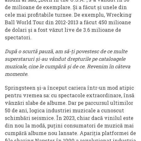
de milioane de exemplare. Și a făcut și unele din
cele mai profitabile turnee. De exemplu, Wrecking
Ball World Tour din 2012-2013 a făcut 450 milioane
de dolari și a fost văzut live de 3.6 milioane de
spectatori.
După o scurtă pauză, am să-ți povestesc de ce multe
superstaruri și-au vândut drepturile pe cataloagele
muzicale, cine le cumpără și de ce. Revenim în câteva
momente.
Springsteen și-a început cariera într-un mod atipic
pentru vremea sa: cu spectacole extraordinare, însă
vânzări slabe de albume. Dar pe parcursul ultimilor
50 de ani, logica industriei muzicale a cunoscut
schimbări seismice. În 2023, chiar dacă vinilul este
din nou la modă, puțini consumatori de muzică mai
cumpără albume nou lansate. Apariția platformei de
file sharing Napster în 1999 a revoluționat industria