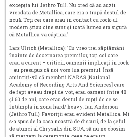
excepția lui Jethro Tull. Nu cred că au auzit
vreodată de Metallica, care era o trupă destul de
nouă. Toți cei care erau în contact cu rock-ul
modern știau cine sunt și toată lumea era sigură
că Metallica va câștiga.”
Lars Ulrich (Metallica): ”Cu vreo trei săptămâni
înainte de decernarea premiilor, toți cei care
erau a curent – criticii, oamenii implicați în rock
– au presupus că noi vom lua premiul. Însă
amintiți-vă că membrii NARAS [National
Academy of Recording Arts And Sciences] care
de fapt aveau drept de vot, erau oameni între 40
și 60 de ani, care erau destul de rupți de ce se
întâmpla în zona hard/ heavy. Ian Anderson
(Jethro Tull): Favoriții erau evident Metallica. Mi
s-a spus de la casa noastră de discuri, de la șeful
de atunci al Chrysalis din SUA, să nu ne obosim
să mergem la ceremonie, ceea ce era un