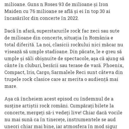
milioane. Guns n Roses 93 de milioane și Iron
Maiden cu 76 milioane se află și ei în top 30 ai
încasărilor din concerte în 2022.
Dacă în afară, superstarurile rock fac zeci sau sute
de milioane din concerte, situația în România e
total diferită. La noi, clasicii rockului nici măcar nu
visează să umple stadioane. Din păcate, le e greu să
umple și săli obișnuite de spectacole, așa că ajung să
cânte în cluburi, berării sau terase de vară. Phoenix,
Compact, Iris, Cargo, Sarmalele Reci sunt câteva din
trupele rock clasice care ar merita o audiență mai
mare.
Așa că încheiem acest episod cu îndemnul de a
susține artiștii rock români. Cumpărați bilete la
concerte, mergeți să-i vedeți live! Chiar dacă vocile
nu mai sună ca în tinerețe, instrumentele se aud
uneori chiar mai bine, iar atmosfera în mod sigur