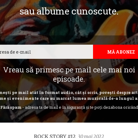
sau albume cunoscute.
Email
MĂ ABONEZ
Vreau să primesc pe mail cele mai noi
episoade.
ești pe mail atât în format audio, cât și scris, povești despre art
me și evenimente care au marcat lumea muzicală de-a lungul a
Fără spam
- adresa ta de mail e în siguranță și te poți dezabona oricând
ROCK STORY #12
30 mai 2022