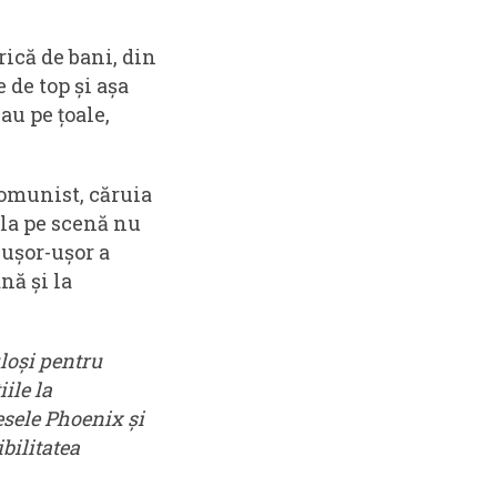
.
rică de bani, din
 de top și așa
au pe țoale,
comunist, căruia
ala pe scenă nu
 ușor-ușor a
nă și la
loși pentru
ile la
esele Phoenix și
bilitatea