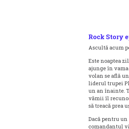
Rock Story e
Ascultă acum 
Este noaptea zi
ajunge în vama 
volan se află u
liderul trupei 
un an înainte. 
vămii îl recunos
să treacă prea u
Dacă pentru un 
comandantul văm