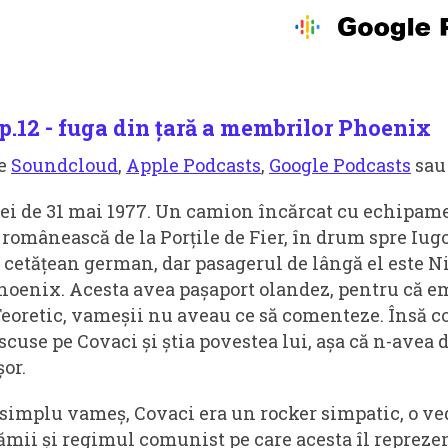
p.12 - fuga din țară a membrilor Phoenix
pe
Soundcloud
,
Apple Podcasts
,
Google Podcasts
sa
lei de 31 mai 1977. Un camion încărcat cu echipa
românească de la Porțile de Fier, în drum spre Iugo
n cetățean german, dar pasagerul de lângă el este N
Phoenix. Acesta avea pașaport olandez, pentru că e
Teoretic, vameșii nu aveau ce să comenteze. Însă
cuse pe Covaci și știa povestea lui, așa că n-avea d
șor.
simplu vameș, Covaci era un rocker simpatic, o ve
ii și regimul comunist pe care acesta îl reprezen