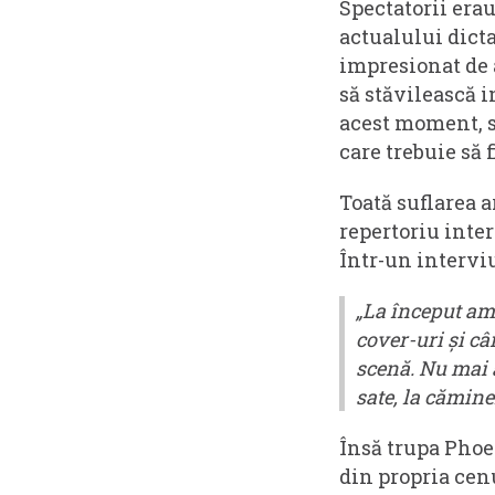
Spectatorii era
actualului dicta
impresionat de a
să stăvilească 
acest moment, sp
care trebuie să
Toată suflarea a
repertoriu inte
Într-un intervi
„La început am 
cover-uri și c
scenă. Nu mai 
sate, la cămine
Însă trupa Phoen
din propria cen