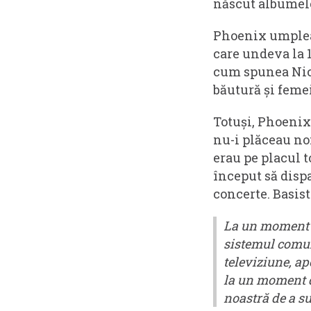
născut albumele
Phoenix umplea s
care undeva la 1
cum spunea Nicu
băutură și femei
Totuși, Phoenix
nu-i plăceau no
erau pe placul t
început să dispa
concerte. Basist
La un moment d
sistemul comuni
televiziune, ap
la un moment da
noastră de a su