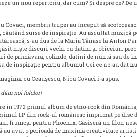
reeze un nou repertoriu, dar cum? Și despre ce? De 
cu Covaci, membrii trupei au început să scotoceasc
, căutând surse de inspirație. Au ascultat muzică p
ăutărească, s-au dus de la Maria Tănase la Anton Pa
găsit niște discuri vechi cu datini și obiceiuri pre
uri de primăvară, colinde, datini de nuntă sau de
sa de inspirație pentru albumul Cei ce ne-au dat n
imaginar cu Ceaușescu, Nicu Covaci i-a spus:
i dăm noi folclor!
ere în 1972 primul album de etno-rock din România,
 primul LP din rock-ul românesc imprimat pe disc de
ani frumoși pentru Phoenix. Găsiseră un filon nes
că au avut o perioadă de maximă creativitate artisti