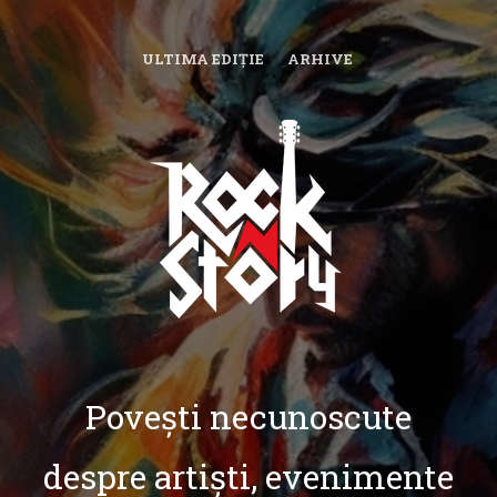
ULTIMA EDIȚIE
ARHIVE
Povești necunoscute
despre artiști, evenimente