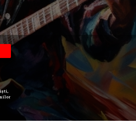
iști,
nilor