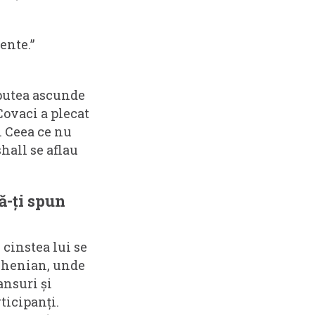
ente.”
 putea ascunde
Covaci a plecat
 Ceea ce nu
hall se aflau
ă-ți spun
 cinstea lui se
Phenian, unde
ansuri și
ticipanți.