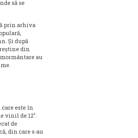
unde să se
ă prin arhiva
opulară,
nn. Și după
creștine din
 înmormântare au
ume.
 care este în
 vinil de 12".
ecat de
că, din care s-au