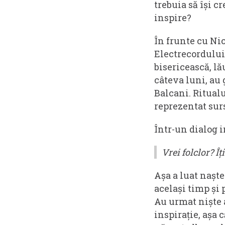
trebuia să își c
inspire?
În frunte cu Ni
Electrecordului
bisericească, l
câteva luni, au 
Balcani. Ritual
reprezentat sur
Într-un dialog 
Vrei folclor? Îț
Așa a luat nașt
același timp și
Au urmat niște 
inspirație, așa 