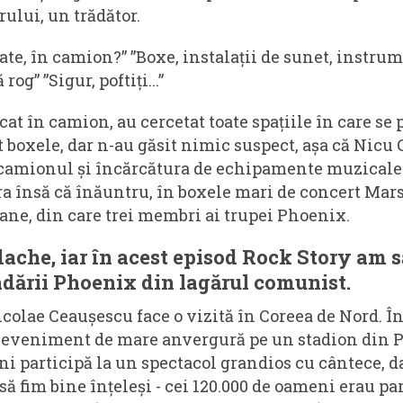
ului, un trădător.
pate, în camion?” ”Boxe, instalații de sunet, instrum
rog” ”Sigur, poftiți...”
at în camion, au cercetat toate spațiile în care se
 boxele, dar n-au găsit nimic suspect, așa că Nicu 
camionul și încărcătura de echipamente muzicale.
ra însă că înăuntru, în boxele mari de concert Mars
ane, din care trei membri ai trupei Phoenix.
ache, iar în acest episod Rock Story am s
dării Phoenix din lagărul comunist.
icolae Ceaușescu face o vizită în Coreea de Nord. În
 eveniment de mare anvergură pe un stadion din 
ni participă la un spectacol grandios cu cântece, d
 să fim bine înțeleși - cei 120.000 de oameni erau par