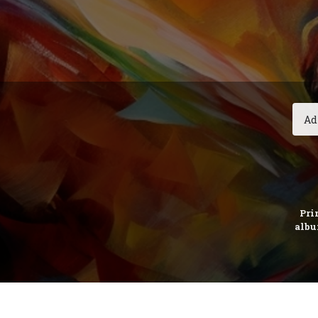
Prim
albu