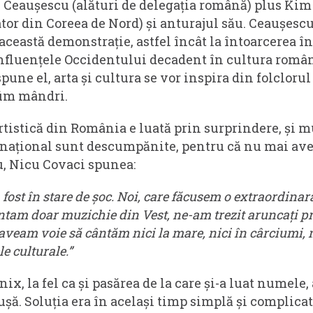
u Ceaușescu (alături de delegația română) plus Kim 
tor din Coreea de Nord) și anturajul său. Ceaușesc
ceastă demonstrație, astfel încât la întoarcerea în
influențele Occidentului decadent în cultura româ
une el, arta și cultura se vor inspira din folclorul
 fim mândri.
rtistică din România e luată prin surprindere, și m
rnațional sunt descumpănite, pentru că nu mai ave
u, Nicu Covaci spunea:
fost în stare de șoc. Noi, care făcusem o extraordinar
ântam doar muzichie din Vest, ne-am trezit aruncați pr
aveam voie să cântăm nici la mare, nici în cârciumi, 
le culturale.”
ix, la fel ca și pasărea de la care și-a luat numele
ușă. Soluția era în același timp simplă și complica