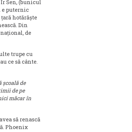
Ir Sen, (bunicul
u e puternic
 țară hotărăște
nească. Din
 național, de
ulte trupe cu
au ce să cânte.
ă școală de
imii de pe
nici măcar în
, avea să renască
tă. Phoenix