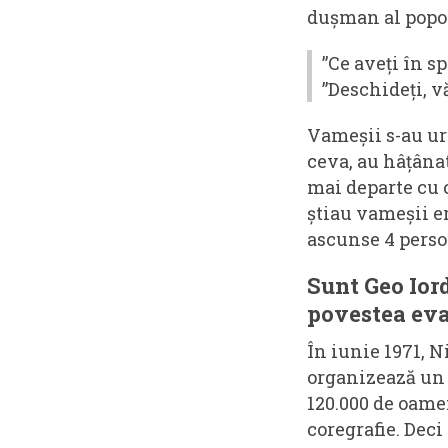
dușman al popor
”Ce aveți în s
”Deschideți, vă 
Vameșii s-au urc
ceva, au hâțânat
mai departe cu 
știau vameșii e
ascunse 4 perso
Sunt Geo Iord
povestea eva
În iunie 1971, N
organizează un
120.000 de oame
coregrafie. Deci