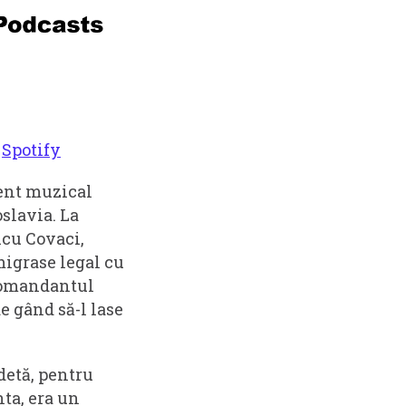
u
Spotify
ment muzical
slavia. La
icu Covaci,
migrase legal cu
 comandantul
e gând să-l lase
detă, pentru
ta, era un