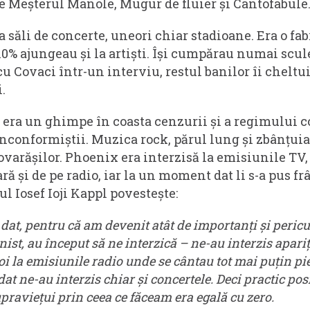
 Meșterul Manole, Mugur de fluier și Cantofabule
ăli de concerte, uneori chiar stadioane. Era o fab
0% ajungeau și la artiști. Își cumpărau numai scule
 Covaci într-un interviu, restul banilor îi cheltui
.
 era un ghimpe în coasta cenzurii și a regimului 
nconformiștii. Muzica rock, părul lung și zbânțui
ovarășilor. Phoenix era interzisă la emisiunile TV,
ră și de pe radio, iar la un moment dat li s-a pus frâ
ul Iosef Ioji Kappl povestește:
at, pentru că am devenit atât de importanți și pericu
st, au început să ne interzică – ne-au interzis apariți
oi la emisiunile radio unde se cântau tot mai puțin pi
t ne-au interzis chiar și concertele. Deci practic posi
praviețui prin ceea ce făceam era egală cu zero.